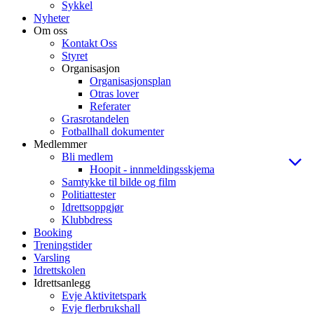
Sykkel
Nyheter
Om oss
Kontakt Oss
Styret
Organisasjon
Organisasjonsplan
Otras lover
Referater
Grasrotandelen
Fotballhall dokumenter
Medlemmer
Bli medlem
Hoopit - innmeldingsskjema
Samtykke til bilde og film
Politiattester
Idrettsoppgjør
Klubbdress
Booking
Treningstider
Varsling
Idrettskolen
Idrettsanlegg
Evje Aktivitetspark
Evje flerbrukshall