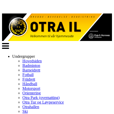
Veksle
navigasjon
Undergrupper
Hovedsiden
Badminton
Barneidrett
Fotball
Friidrett
Håndball
Motorsport
Orientering
Otra Park (overnatting)
Otra Tur og Løypeservice
Otrahallen
Ski