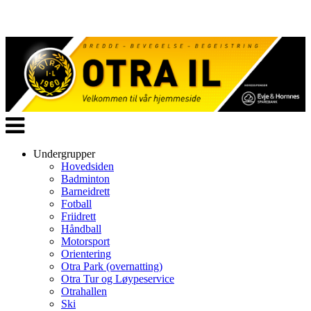
Veksle
navigasjon
Undergrupper
Hovedsiden
Badminton
Barneidrett
Fotball
Friidrett
Håndball
Motorsport
Orientering
Otra Park (overnatting)
Otra Tur og Løypeservice
Otrahallen
Ski