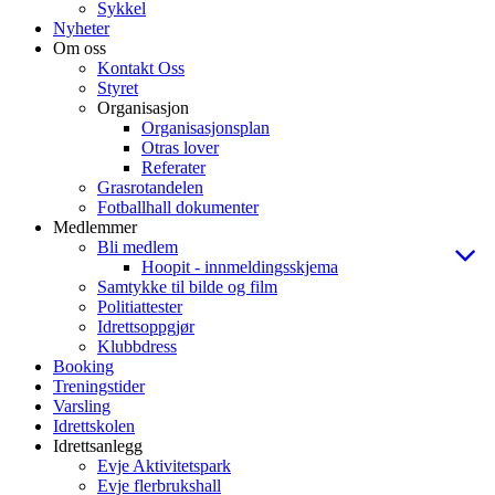
Sykkel
Nyheter
Om oss
Kontakt Oss
Styret
Organisasjon
Organisasjonsplan
Otras lover
Referater
Grasrotandelen
Fotballhall dokumenter
Medlemmer
Bli medlem
Hoopit - innmeldingsskjema
Samtykke til bilde og film
Politiattester
Idrettsoppgjør
Klubbdress
Booking
Treningstider
Varsling
Idrettskolen
Idrettsanlegg
Evje Aktivitetspark
Evje flerbrukshall