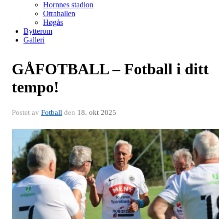
Hornnes stadion
Otrahallen
Høgås
Bytterom
Galleri
GÅFOTBALL – Fotball i ditt
tempo!
Postet av
Fotball
den
18. okt 2025