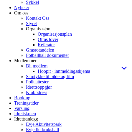
Sykkel
Nyheter
Om oss
Kontakt Oss
Styret
Organisasjon
Organisasjonsplan
Otras lover
Referater
Grasrotandelen
Fotballhall dokumenter
Medlemmer
Bli medlem
Hoopit - innmeldingsskjema
Samtykke til bilde og film
Politiattester
Idrettsoppgjør
Klubbdress
Booking
Treningstider
Varsling
Idrettskolen
Idrettsanlegg
Evje Aktivitetspark
Evje flerbrukshall