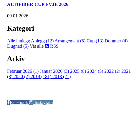
ALTIFIBER CUP EVJE 2026
09.01.2026
Kategori
Alle innlegg
Anlegg (12)
Arrangement (5)
Cup (13)
Dommer (4)
Dugnad (5)
Vis alle
RSS
Arkiv
Februar 2026 (1)
Januar 2026 (3)
2025 (8)
2024 (5)
2022 (2)
2021
(8)
2020 (2)
2019 (181)
2018 (21)
Følg oss på:
Facebook
Instagram
© Otra IL