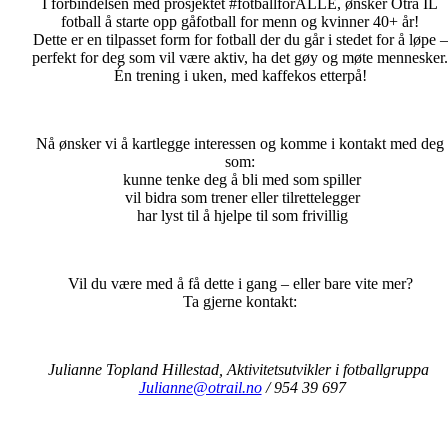
I forbindelsen med prosjektet #fotballforALLE, ønsker Otra IL
fotball å starte opp gåfotball for menn og kvinner 40+ år!
Dette er en tilpasset form for fotball der du går i stedet for å løpe –
perfekt for deg som vil være aktiv, ha det gøy og møte mennesker.
Én trening i uken, med kaffekos etterpå!
Nå ønsker vi å kartlegge interessen og komme i kontakt med deg
som:
kunne tenke deg å bli med som spiller
vil bidra som trener eller tilrettelegger
har lyst til å hjelpe til som frivillig
Vil du være med å få dette i gang – eller bare vite mer?
Ta gjerne kontakt:
Julianne Topland Hillestad, Aktivitetsutvikler i fotballgruppa
Julianne@otrail.no
/ 954 39 697