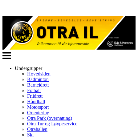
Veksle
navigasjon
Undergrupper
Hovedsiden
Badminton
Barneidrett
Fotball
Friidrett
Håndball
Motorsport
Orientering
Otra Park (overnatting)
Otra Tur og Løypeservice
Otrahallen
Ski