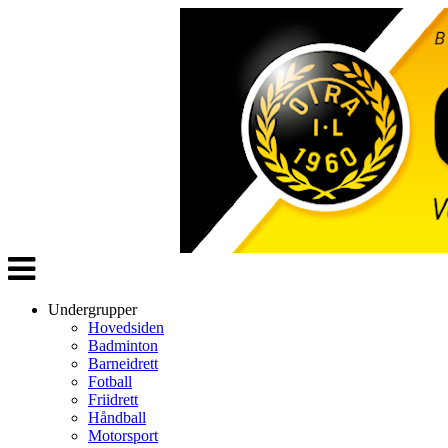
Veksle
navigasjon
Undergrupper
Hovedsiden
Badminton
Barneidrett
Fotball
Friidrett
Håndball
Motorsport