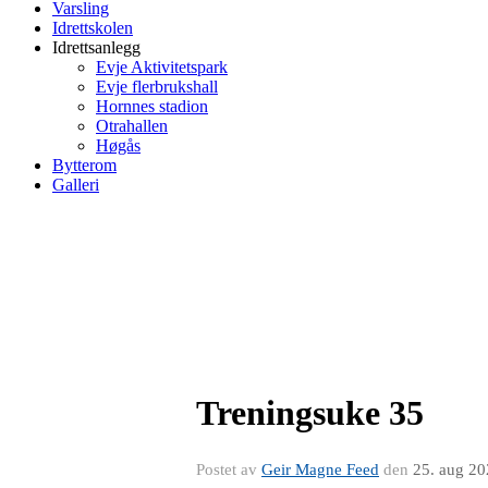
Varsling
Idrettskolen
Idrettsanlegg
Evje Aktivitetspark
Evje flerbrukshall
Hornnes stadion
Otrahallen
Høgås
Bytterom
Galleri
Treningsuke 35
Postet av
Geir Magne Feed
den
25. aug 2