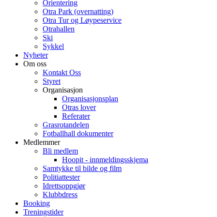
Orientering
Otra Park (overnatting)
Otra Tur og Løypeservice
Otrahallen
Ski
Sykkel
Nyheter
Om oss
Kontakt Oss
Styret
Organisasjon
Organisasjonsplan
Otras lover
Referater
Grasrotandelen
Fotballhall dokumenter
Medlemmer
Bli medlem
Hoopit - innmeldingsskjema
Samtykke til bilde og film
Politiattester
Idrettsoppgjør
Klubbdress
Booking
Treningstider