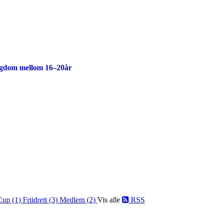
ngdom mellom 16–20år
Cup (1)
Friidrett (3)
Medlem (2)
Vis alle
RSS