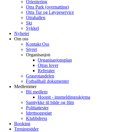
Orientering
Otra Park (overnatting)
Otra Tur og Løypeservice
Otrahallen
Ski
Sykkel
Nyheter
Om oss
Kontakt Oss
Styret
Organisasjon
Organisasjonsplan
Otras lover
Referater
Grasrotandelen
Fotballhall dokumenter
Medlemmer
Bli medlem
Hoopit - innmeldingsskjema
Samtykke til bilde og film
Politiattester
Idrettsoppgjør
Klubbdress
Booking
Treningstider