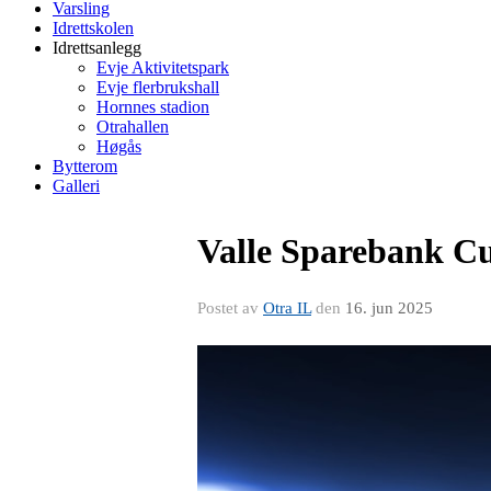
Varsling
Idrettskolen
Idrettsanlegg
Evje Aktivitetspark
Evje flerbrukshall
Hornnes stadion
Otrahallen
Høgås
Bytterom
Galleri
Valle Sparebank Cu
Postet av
Otra IL
den
16. jun 2025