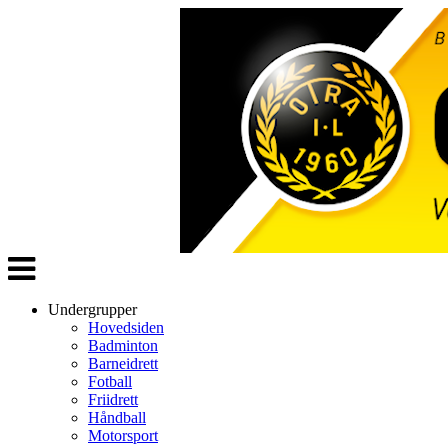
Veksle
navigasjon
Undergrupper
Hovedsiden
Badminton
Barneidrett
Fotball
Friidrett
Håndball
Motorsport