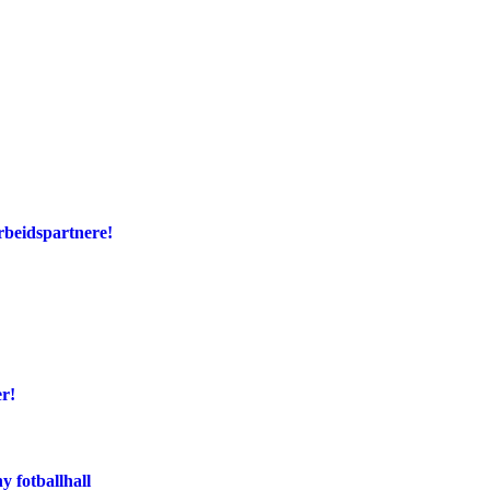
rbeidspartnere!
er!
y fotballhall