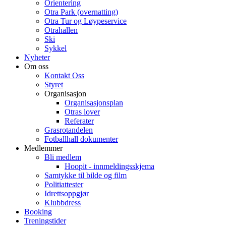
Orientering
Otra Park (overnatting)
Otra Tur og Løypeservice
Otrahallen
Ski
Sykkel
Nyheter
Om oss
Kontakt Oss
Styret
Organisasjon
Organisasjonsplan
Otras lover
Referater
Grasrotandelen
Fotballhall dokumenter
Medlemmer
Bli medlem
Hoopit - innmeldingsskjema
Samtykke til bilde og film
Politiattester
Idrettsoppgjør
Klubbdress
Booking
Treningstider