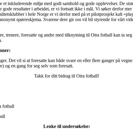
ape et inkluderende miljø med godt samhold og gode opplevelser. De siste 
 gode resultater i arbeidet, er vi fortsatt ikke i mål. Vi søker derfor m
tetsklubber i hele Norge er vi derfor med på et pilotprosjekt kalt «pla
onymt spørreskjema. Svarene dere gir oss vil bli styrende for vårt vide
re, trenere, foresatte og andre med tilknytning til Otra fotball kan ta seg 
a.
nner:
ger. Det vil si at foresatte kan både svare en eller flere ganger på vegne
re) og en gang for seg selv som foresatt.
Takk for ditt bidrag til Otra fotball!
a fotball
all
Lenke til undersøkelse: