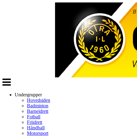
Veksle
navigasjon
Undergrupper
Hovedsiden
Badminton
Barneidrett
Fotball
Friidrett
Håndball
Motorsport