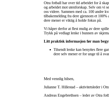
Otra fotball har over tid arbeidet for å sk
og arbeidet mot utenforskap. Selv om vi ser
oss videre. Sammen med ca. 100 andre kvali
tilbakemelding fra dere gjennom et 100% an
dere mener er viktig å holde fokus på.
Vi håper derfor at flest mulig av dere spille
Trykk på vedlagt lenke i bunnen av skjem
Litt praktisk informasjon før man begy
Tilsendt lenke kan benyttes flere gan
dere selv mener er for unge til å sva
Med vennlig hilsen,
Julianne T. Hillestad – aktivitetsleder i Otr
Andreas Engebrethsen – leder av Otra fotb