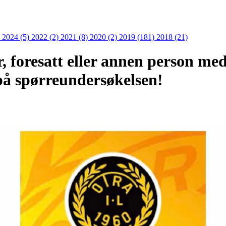
)
2024 (5)
2022 (2)
2021 (8)
2020 (2)
2019 (181)
2018 (21)
r, foresatt eller annen person med
 på spørreundersøkelsen!