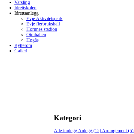
Varsling
Idrettskolen
Idrettsanlegg
Evje Aktivitetspark
Evje flerbrukshall
Hornnes stadion
Otrahallen
Høgås
Bytterom
Galleri
Kategori
Alle innlegg
Anlegg (12)
Arrangement (5