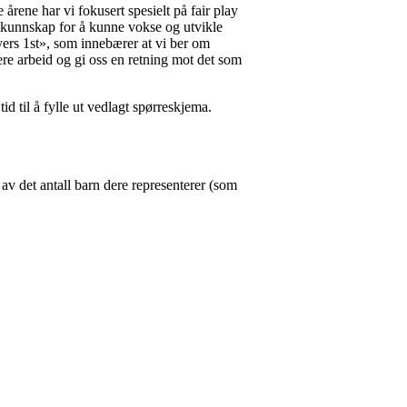
årene har vi fokusert spesielt på fair play
er kunnskap for å kunne vokse og utvikle
yers 1st», som innebærer at vi ber om
re arbeid og gi oss en retning mot det som
tid til å fylle ut vedlagt spørreskjema.
 av det antall barn dere representerer (som