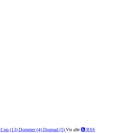
)
Cup (13)
Dommer (4)
Dugnad (5)
Vis alle
RSS