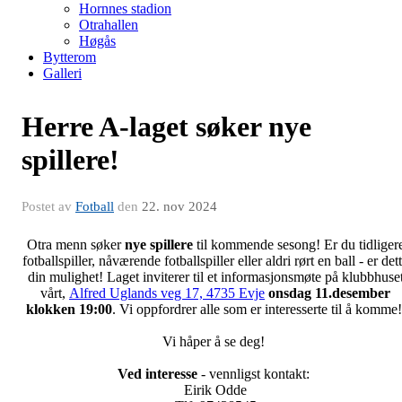
Hornnes stadion
Otrahallen
Høgås
Bytterom
Galleri
Herre A-laget søker nye
spillere!
Postet av
Fotball
den
22. nov 2024
Otra menn søker
nye spillere
til kommende sesong! Er du tidliger
fotballspiller, nåværende fotballspiller eller aldri rørt en ball - er det
din mulighet! Laget inviterer til et informasjonsmøte på klubbhuse
vårt,
Alfred Uglands veg 17, 4735 Evje
onsdag 11.desember
klokken 19:00
. Vi oppfordrer alle som er interesserte til å komme
Vi håper å se deg!
Ved interesse
- vennligst kontakt:
Eirik Odde