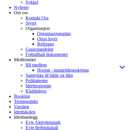
Sykkel
Nyheter
Om oss
Kontakt Oss
Styret
Organisasjon
Organisasjonsplan
Otras lover
Referater
Grasrotandelen
Fotballhall dokumenter
Medlemmer
Bli medlem
Hoopit - innmeldingsskjema
Samtykke til bilde og film
Politiattester
Idrettsoppgjør
Klubbdress
Booking
Treningstider
Varsling
Idrettskolen
Idrettsanlegg
Evje Aktivitetspark
Evje flerbrukshall