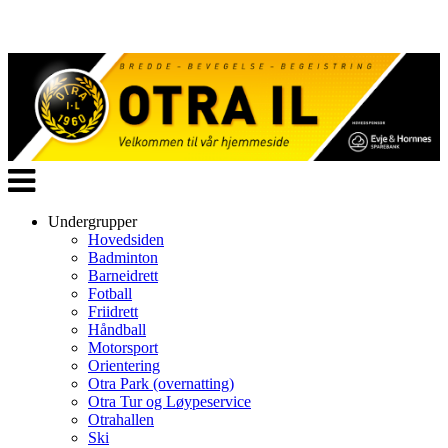
Veksle
navigasjon
Undergrupper
Hovedsiden
Badminton
Barneidrett
Fotball
Friidrett
Håndball
Motorsport
Orientering
Otra Park (overnatting)
Otra Tur og Løypeservice
Otrahallen
Ski