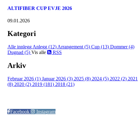
ALTIFIBER CUP EVJE 2026
09.01.2026
Kategori
Alle innlegg
Anlegg (12)
Arrangement (5)
Cup (13)
Dommer (4)
Dugnad (5)
Vis alle
RSS
Arkiv
Februar 2026 (1)
Januar 2026 (3)
2025 (8)
2024 (5)
2022 (2)
2021
(8)
2020 (2)
2019 (181)
2018 (21)
Følg oss på:
Facebook
Instagram
© Otra IL