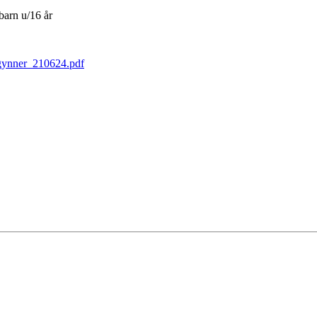
 barn u/16 år
ynner_210624.pdf