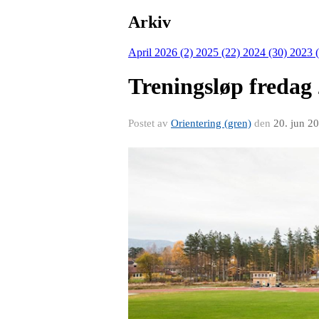
Arkiv
April 2026 (2)
2025 (22)
2024 (30)
2023 
Treningsløp fredag
Postet av
Orientering (gren)
den
20. jun 2