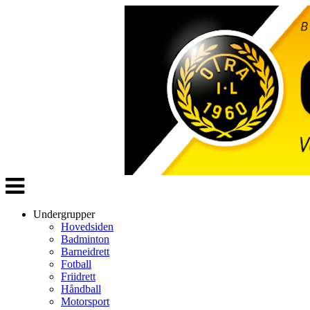
Veksle
navigasjon
Undergrupper
Hovedsiden
Badminton
Barneidrett
Fotball
Friidrett
Håndball
Motorsport