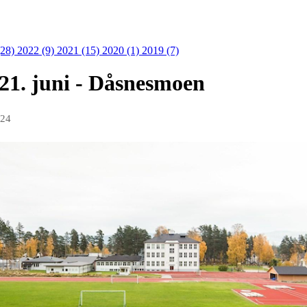
(28)
2022 (9)
2021 (15)
2020 (1)
2019 (7)
 21. juni - Dåsnesmoen
024