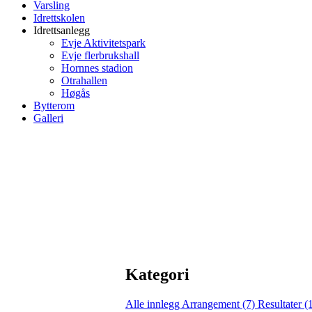
Varsling
Idrettskolen
Idrettsanlegg
Evje Aktivitetspark
Evje flerbrukshall
Hornnes stadion
Otrahallen
Høgås
Bytterom
Galleri
Kategori
Alle innlegg
Arrangement (7)
Resultater (