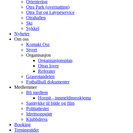
Orientering
Otra Park (overnatting)
Otra Tur og Løypeservice
Otrahallen
Ski
Sykkel
Nyheter
Om oss
Kontakt Oss
Styret
Organisasjon
Organisasjonsplan
Otras lover
Referater
Grasrotandelen
Fotballhall dokumenter
Medlemmer
Bli medlem
Hoopit - innmeldingsskjema
Samtykke til bilde og film
Politiattester
Idrettsoppgjør
Klubbdress
Booking
Treningstider