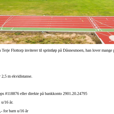
n Terje Flottorp inviterer til sprintløp på Dåsnesmoen, han lover mange 
r 2,5 m ekvidistanse.
ipps #118876 eller direkte på bankkonto 2901.20.24795
 u/16 år.
- for barn u/16 år