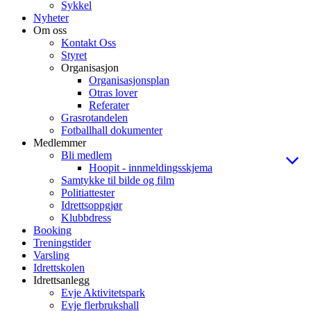
Sykkel
Nyheter
Om oss
Kontakt Oss
Styret
Organisasjon
Organisasjonsplan
Otras lover
Referater
Grasrotandelen
Fotballhall dokumenter
Medlemmer
Bli medlem
Hoopit - innmeldingsskjema
Samtykke til bilde og film
Politiattester
Idrettsoppgjør
Klubbdress
Booking
Treningstider
Varsling
Idrettskolen
Idrettsanlegg
Evje Aktivitetspark
Evje flerbrukshall