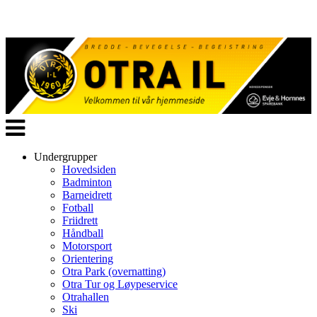
Veksle
navigasjon
Undergrupper
Hovedsiden
Badminton
Barneidrett
Fotball
Friidrett
Håndball
Motorsport
Orientering
Otra Park (overnatting)
Otra Tur og Løypeservice
Otrahallen
Ski