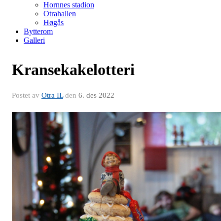
Hornnes stadion
Otrahallen
Høgås
Bytterom
Galleri
Kransekakelotteri
Postet av
Otra IL
den
6. des 2022