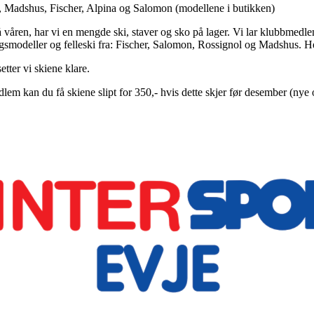
ol, Madshus, Fischer, Alpina og Salomon (modellene i butikken)
åren, har vi en mengde ski, staver og sko på lager. Vi lar klubbmedlemm
ngsmodeller og felleski fra: Fischer, Salomon, Rossignol og Madshus. Her
etter vi skiene klare.
lem kan du få skiene slipt for 350,- hvis dette skjer før desember (nye 