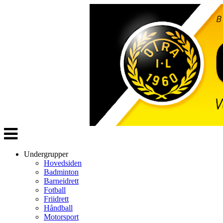
Veksle
navigasjon
Undergrupper
Hovedsiden
Badminton
Barneidrett
Fotball
Friidrett
Håndball
Motorsport