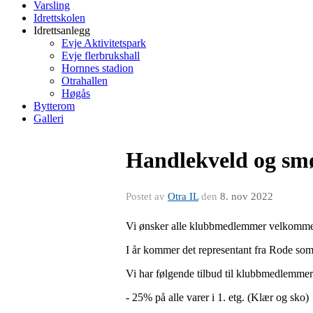
Varsling
Idrettskolen
Idrettsanlegg
Evje Aktivitetspark
Evje flerbrukshall
Hornnes stadion
Otrahallen
Høgås
Bytterom
Galleri
Handlekveld og smø
Postet av
Otra IL
den
8. nov 2022
Vi ønsker alle klubbmedlemmer velkommen 
I år kommer det representant fra Rode som 
Vi har følgende tilbud til klubbmedlemme
- 25% på alle varer i 1. etg. (Klær og sko)