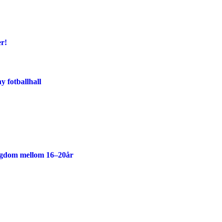
er!
y fotballhall
ngdom mellom 16–20år