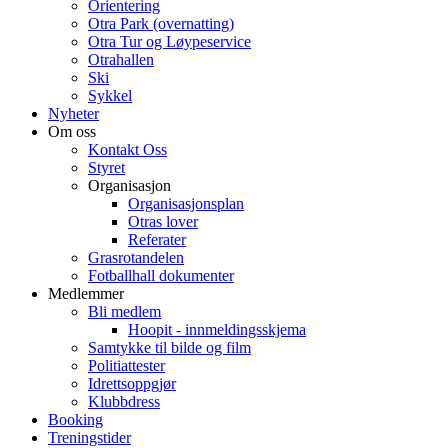
Orientering
Otra Park (overnatting)
Otra Tur og Løypeservice
Otrahallen
Ski
Sykkel
Nyheter
Om oss
Kontakt Oss
Styret
Organisasjon
Organisasjonsplan
Otras lover
Referater
Grasrotandelen
Fotballhall dokumenter
Medlemmer
Bli medlem
Hoopit - innmeldingsskjema
Samtykke til bilde og film
Politiattester
Idrettsoppgjør
Klubbdress
Booking
Treningstider