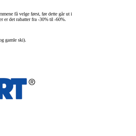
ene få velge først, før dette går ut i
 er det rabatter fra -30% til -60%.
og gamle ski).