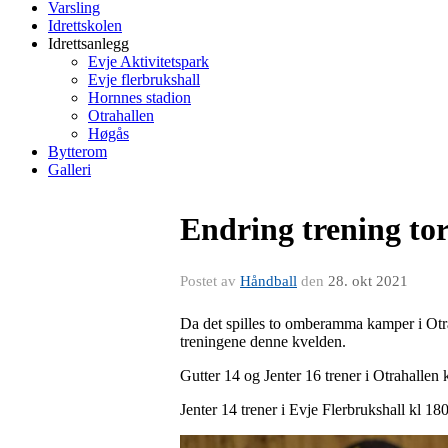
Varsling
Idrettskolen
Idrettsanlegg
Evje Aktivitetspark
Evje flerbrukshall
Hornnes stadion
Otrahallen
Høgås
Bytterom
Galleri
Endring trening to
Postet av
Håndball
den
28. okt 2021
Da det spilles to omberamma kamper i Otrah
treningene denne kvelden.
Gutter 14 og Jenter 16 trener i Otrahallen
Jenter 14 trener i Evje Flerbrukshall kl 180