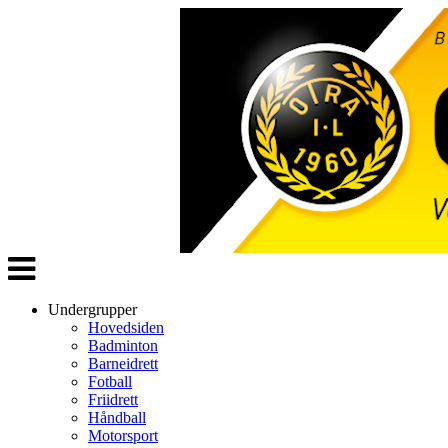
Veksle
navigasjon
Undergrupper
Hovedsiden
Badminton
Barneidrett
Fotball
Friidrett
Håndball
Motorsport