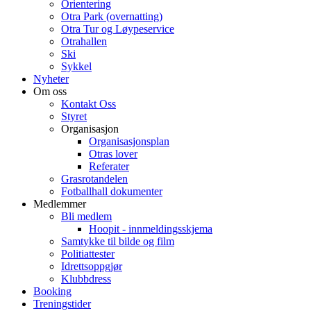
Orientering
Otra Park (overnatting)
Otra Tur og Løypeservice
Otrahallen
Ski
Sykkel
Nyheter
Om oss
Kontakt Oss
Styret
Organisasjon
Organisasjonsplan
Otras lover
Referater
Grasrotandelen
Fotballhall dokumenter
Medlemmer
Bli medlem
Hoopit - innmeldingsskjema
Samtykke til bilde og film
Politiattester
Idrettsoppgjør
Klubbdress
Booking
Treningstider