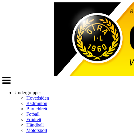
Veksle
navigasjon
Undergrupper
Hovedsiden
Badminton
Barneidrett
Fotball
Friidrett
Håndball
Motorsport