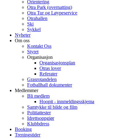
Orientering
Otra Park (overnatting)
Otra Tur og Løypeservice
Otrahallen
Ski
Sykkel
Nyheter
Om oss
Kontakt Oss
Styret
Organisasjon
Organisasjonsplan
Otras lover
Referater
Grasrotandelen
Fotballhall dokumenter
Medlemmer
Bli medlem
Hoopit - innmeldingsskjema
Samtykke til bilde og film
Politiattester
Idrettsoppgjør
Klubbdress
Booking
Treningstider