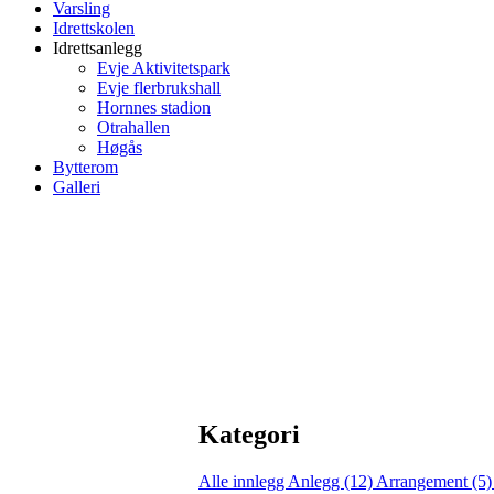
Varsling
Idrettskolen
Idrettsanlegg
Evje Aktivitetspark
Evje flerbrukshall
Hornnes stadion
Otrahallen
Høgås
Bytterom
Galleri
Kategori
Alle innlegg
Anlegg (12)
Arrangement (5