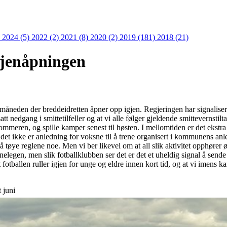
)
2024 (5)
2022 (2)
2021 (8)
2020 (2)
2019 (181)
2018 (21)
gjenåpningen
måneden der breddeidretten åpner opp igjen. Regjeringen har signalisert
tt nedgang i smittetilfeller og at vi alle følger gjeldende smittevernstilt
eren, og spille kamper senest til høsten. I mellomtiden er det ekstra vi
det ikke er anledning for voksne til å trene organisert i kommunens anleg
å tøye reglene noe. Men vi ber likevel om at all slik aktivitet opphører
nelegen, men slik fotballklubben ser det er det et uheldig signal å sende 
 at fotballen ruller igjen for unge og eldre innen kort tid, og at vi imen
 juni