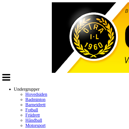
Veksle
navigasjon
Undergrupper
Hovedsiden
Badminton
Barneidrett
Fotball
Friidrett
Håndball
Motorsport