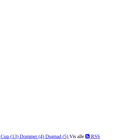
)
Cup (13)
Dommer (4)
Dugnad (5)
Vis alle
RSS