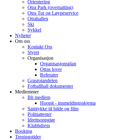
Orientering
Otra Park (overnatting)
Otra Tur og Løypeservice
Otrahallen
Ski
Sykkel
Nyheter
Om oss
Kontakt Oss
Styret
Organisasjon
Organisasjonsplan
Otras lover
Referater
Grasrotandelen
Fotballhall dokumenter
Medlemmer
Bli medlem
Hoopit - innmeldingsskjema
Samtykke til bilde og film
Politiattester
Idrettsoppgjør
Klubbdress
Booking
Treningstider