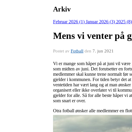
Arkiv
Februar 2026 (1)
Januar 2026 (3)
2025 (8
Mens vi venter på 
Postet av
Fotball
den
7. jun 2021
Vi er mange som håper på at juni vil være 
som midten av juni. Det forutsetter en fortsa
medlemmer skal kunne trene normalt før somm
gjelder i kommunen. For tiden betyr det at 
ventetiden har vært lang og at man ønsker 
organisert eller ikke overlater vi til kommu
gjelder for alle. Så for alle beste håper vi
som snart er over.
Otra fotball ønsker alle medlemmer en flott