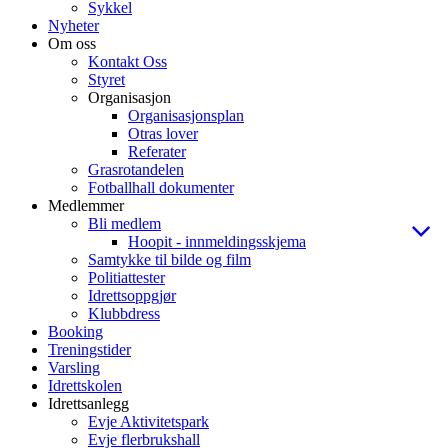
Sykkel
Nyheter
Om oss
Kontakt Oss
Styret
Organisasjon
Organisasjonsplan
Otras lover
Referater
Grasrotandelen
Fotballhall dokumenter
Medlemmer
Bli medlem
Hoopit - innmeldingsskjema
Samtykke til bilde og film
Politiattester
Idrettsoppgjør
Klubbdress
Booking
Treningstider
Varsling
Idrettskolen
Idrettsanlegg
Evje Aktivitetspark
Evje flerbrukshall