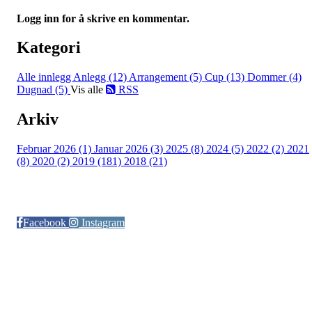
Logg inn for å skrive en kommentar.
Kategori
Alle innlegg
Anlegg (12)
Arrangement (5)
Cup (13)
Dommer (4)
Dugnad (5)
Vis alle
RSS
Arkiv
Februar 2026 (1)
Januar 2026 (3)
2025 (8)
2024 (5)
2022 (2)
2021
(8)
2020 (2)
2019 (181)
2018 (21)
Følg oss på:
Facebook
Instagram
© Otra IL