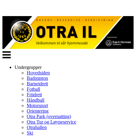
Veksle
navigasjon
Undergrupper
Hovedsiden
Badminton
Barneidrett
Fotball
Friidrett
Håndball
Motorsport
Orientering
Otra Park (overnatting)
Otra Tur og Løypeservice
Otrahallen
Ski