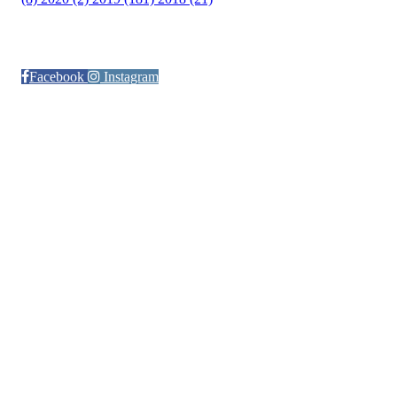
Følg oss på:
Facebook
Instagram
© Otra IL