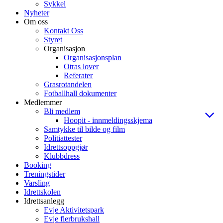
Sykkel
Nyheter
Om oss
Kontakt Oss
Styret
Organisasjon
Organisasjonsplan
Otras lover
Referater
Grasrotandelen
Fotballhall dokumenter
Medlemmer
Bli medlem
Hoopit - innmeldingsskjema
Samtykke til bilde og film
Politiattester
Idrettsoppgjør
Klubbdress
Booking
Treningstider
Varsling
Idrettskolen
Idrettsanlegg
Evje Aktivitetspark
Evje flerbrukshall