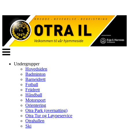
Veksle
navigasjon
Undergrupper
Hovedsiden
Badminton
Barneidrett
Fotball
Friidrett
Håndball
Motorsport
Orientering
Otra Park (overnatting)
Otra Tur og Løypeservice
Otrahallen
Ski