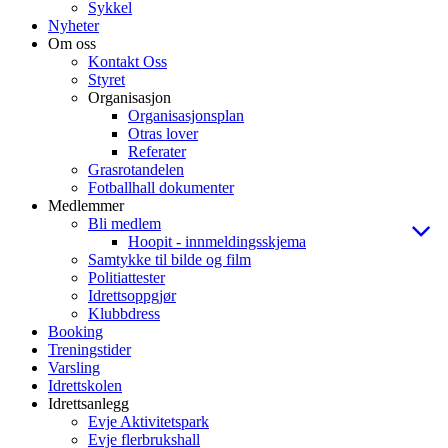
Sykkel
Nyheter
Om oss
Kontakt Oss
Styret
Organisasjon
Organisasjonsplan
Otras lover
Referater
Grasrotandelen
Fotballhall dokumenter
Medlemmer
Bli medlem
Hoopit - innmeldingsskjema
Samtykke til bilde og film
Politiattester
Idrettsoppgjør
Klubbdress
Booking
Treningstider
Varsling
Idrettskolen
Idrettsanlegg
Evje Aktivitetspark
Evje flerbrukshall