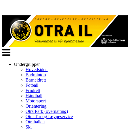
Veksle
navigasjon
Undergrupper
Hovedsiden
Badminton
Barneidrett
Fotball
Friidrett
Håndball
Motorsport
Orientering
Otra Park (overnatting)
Otra Tur og Løypeservice
Otrahallen
Ski