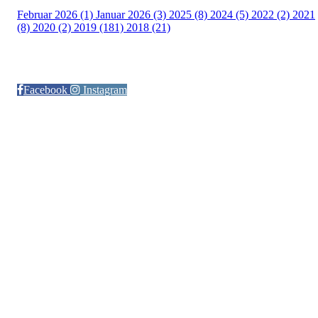
Februar 2026 (1)
Januar 2026 (3)
2025 (8)
2024 (5)
2022 (2)
2021
(8)
2020 (2)
2019 (181)
2018 (21)
Følg oss på:
Facebook
Instagram
© Otra IL