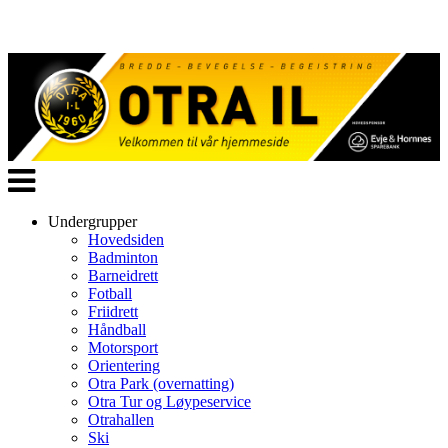
Veksle
navigasjon
Undergrupper
Hovedsiden
Badminton
Barneidrett
Fotball
Friidrett
Håndball
Motorsport
Orientering
Otra Park (overnatting)
Otra Tur og Løypeservice
Otrahallen
Ski