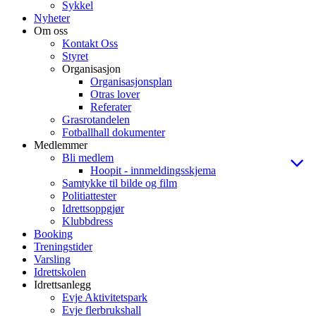
Sykkel
Nyheter
Om oss
Kontakt Oss
Styret
Organisasjon
Organisasjonsplan
Otras lover
Referater
Grasrotandelen
Fotballhall dokumenter
Medlemmer
Bli medlem
Hoopit - innmeldingsskjema
Samtykke til bilde og film
Politiattester
Idrettsoppgjør
Klubbdress
Booking
Treningstider
Varsling
Idrettskolen
Idrettsanlegg
Evje Aktivitetspark
Evje flerbrukshall