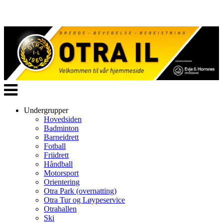
Veksle
navigasjon
Undergrupper
Hovedsiden
Badminton
Barneidrett
Fotball
Friidrett
Håndball
Motorsport
Orientering
Otra Park (overnatting)
Otra Tur og Løypeservice
Otrahallen
Ski