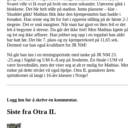
Svaret ville vi få svart på hvitt om noen sekunder. Utøverne gikk i
blokkene. Det ble helt stille på stadion. Innta plassene – klar -
Skuddet gikk! Mathias fikk ikke den kjempestarten han hadde i
forsøket. Han reiste seg litt for fort i oppreist stilling på de første 2-
stegene. Det er små marginer. Når man har gjort en liten feil er det
lett å begynne å stresse. Da går det ikke fort! Men Mathias kjørte p
og lot seg ikke affisere. Han jobbet seg opp i en toppfart han aldri
har hatt før. Det ble 7. plass og ny kjemperekord på 11,65 sek.
Dermed var han også kvalifisert for JR NM!
Nå går han inn i en treningsperiode med tanke på JR NM 23.
-25.aug i Sigdal og UM 6.-8.sep på Jessheim. En finale i UM vil
være hovedmålet, men det viser seg at alt er mulig for Mathias. Me
rutine på dette nivået vil også hjelpe. Otra IL gratulerer årets
sprintkomet så langt i 16-års klassen i Norge!
Logg inn for å skrive en kommentar.
Siste fra Otra IL