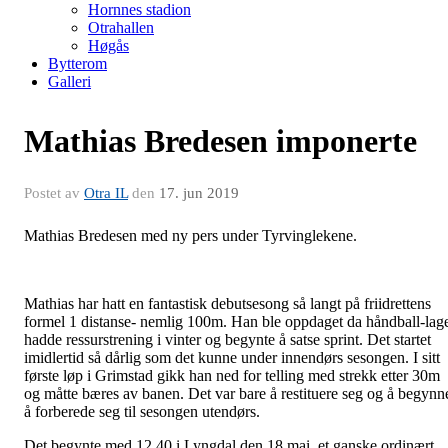
Hornnes stadion
Otrahallen
Høgås
Bytterom
Galleri
Mathias Bredesen imponerte
Postet av
Otra IL
den
17. jun 2019
Mathias Bredesen med ny pers under Tyrvinglekene.
Mathias har hatt en fantastisk debutsesong så langt på friidrettens
formel 1 distanse- nemlig 100m. Han ble oppdaget da håndball-lag
hadde ressurstrening i vinter og begynte å satse sprint. Det startet
imidlertid så dårlig som det kunne under innendørs sesongen. I sitt
første løp i Grimstad gikk han ned for telling med strekk etter 30m
og måtte bæres av banen. Det var bare å restituere seg og å begynn
å forberede seg til sesongen utendørs.
Det begynte med 12,40 i Lyngdal den 18.mai, et ganske ordinært