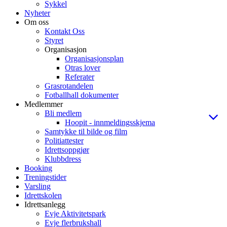
Sykkel
Nyheter
Om oss
Kontakt Oss
Styret
Organisasjon
Organisasjonsplan
Otras lover
Referater
Grasrotandelen
Fotballhall dokumenter
Medlemmer
Bli medlem
Hoopit - innmeldingsskjema
Samtykke til bilde og film
Politiattester
Idrettsoppgjør
Klubbdress
Booking
Treningstider
Varsling
Idrettskolen
Idrettsanlegg
Evje Aktivitetspark
Evje flerbrukshall