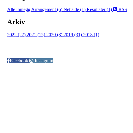
Alle innlegg
Arrangement (6)
Nettside (1)
Resultater (1)
RSS
Arkiv
2022 (27)
2021 (15)
2020 (8)
2019 (31)
2018 (1)
Følg oss på:
Facebook
Instagram
© Otra IL