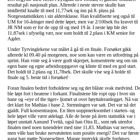
resultat på\ nasjonalt plan. Allerede i neste stevne skulle han
imidlertid knalle til med 11,77sek og inn på 8. plass på
Norgesstatistikken i sin aldersklasse. Han kvalifiserte seg også til
UM for 16-åringer med dette løpet, men var 2/100sek fra kravet til
JR NM som er for de opp til og med 19 år. I neste løp ble det
11.87sek i ufyselig vær, noe som holdt til 2.plass i KM senior for
Agder.
Under Tyrvinglekene var målet å gå til en finale. Forsøket gikk
allerede kl 09.40 på morgenen, noe som kan være en utfordring på
sprint. Han viste seg å være godt skjerpet, konsentrerte seg om sin
egen bane og egne arbeidsoppgaver og klinte til med en god start.
Det holdt til 2.plass og 11,78sek. Det skulle vise seg å holde til
finale og 5. beste tid i forsøket!
Foran finalen bedret forholdene seg og det blåste svak medvind. De
ble løpt fort i heatene i forkant. Finalistene ble ropt opp i hver sin
bane og «eye of the tiger» ljomet ut over høyttaleranlegget. Nå var
det klart for Mathias i bane 2. Stemningen var satt. Det var nå det
gjaldt. Full konsentrasjon. En liten uoppmerksomhet i starten- og
hele løpet ville være ødelagt. Alle de beste på årets statistikk var i
løpet unntatt Aanund Tveitå, også han Otra IL, som røk utenfor
finalen med noen tusendeler med sine 11,83. Mathias var nervøs,
men ville han bruke nervøsiteten som positiv energi? Det var første
gang han møtte Norgeseliten. Mange inntrykk skulle fordøyes.