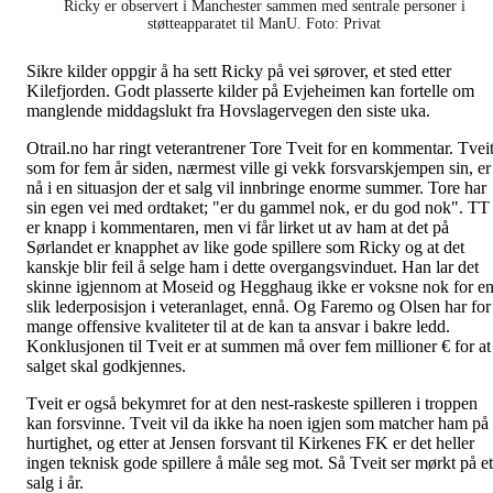
Ricky er observert i Manchester sammen med sentrale personer i
støtteapparatet til ManU. Foto: Privat
Sikre kilder oppgir å ha sett Ricky på vei sørover, et sted etter
Kilefjorden. Godt plasserte kilder på Evjeheimen kan fortelle om
manglende middagslukt fra Hovslagervegen den siste uka.
Otrail.no har ringt veterantrener Tore Tveit for en kommentar. Tvei
som for fem år siden, nærmest ville gi vekk forsvarskjempen sin, er
nå i en situasjon der et salg vil innbringe enorme summer. Tore har
sin egen vei med ordtaket; "er du gammel nok, er du god nok". TT
er knapp i kommentaren, men vi får lirket ut av ham at det på
Sørlandet er knapphet av like gode spillere som Ricky og at det
kanskje blir feil å selge ham i dette overgangsvinduet. Han lar det
skinne igjennom at Moseid og Hegghaug ikke er voksne nok for e
slik lederposisjon i veteranlaget, ennå. Og Faremo og Olsen har for
mange offensive kvaliteter til at de kan ta ansvar i bakre ledd.
Konklusjonen til Tveit er at summen må over fem millioner € for at
salget skal godkjennes.
Tveit er også bekymret for at den nest-raskeste spilleren i troppen
kan forsvinne. Tveit vil da ikke ha noen igjen som matcher ham på
hurtighet, og etter at Jensen forsvant til Kirkenes FK er det heller
ingen teknisk gode spillere å måle seg mot. Så Tveit ser mørkt på et
salg i år.