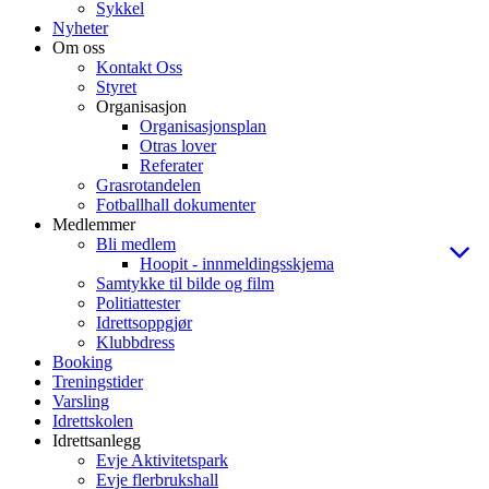
Sykkel
Nyheter
Om oss
Kontakt Oss
Styret
Organisasjon
Organisasjonsplan
Otras lover
Referater
Grasrotandelen
Fotballhall dokumenter
Medlemmer
Bli medlem
Hoopit - innmeldingsskjema
Samtykke til bilde og film
Politiattester
Idrettsoppgjør
Klubbdress
Booking
Treningstider
Varsling
Idrettskolen
Idrettsanlegg
Evje Aktivitetspark
Evje flerbrukshall