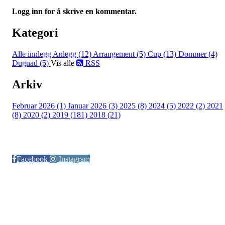
Logg inn for å skrive en kommentar.
Kategori
Alle innlegg
Anlegg (12)
Arrangement (5)
Cup (13)
Dommer (4)
Dugnad (5)
Vis alle
RSS
Arkiv
Februar 2026 (1)
Januar 2026 (3)
2025 (8)
2024 (5)
2022 (2)
2021
(8)
2020 (2)
2019 (181)
2018 (21)
Følg oss på:
Facebook
Instagram
© Otra IL