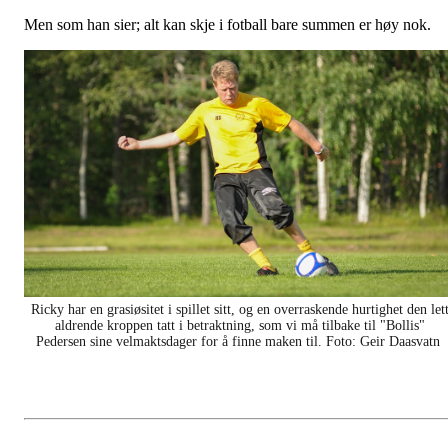
Men som han sier; alt kan skje i fotball bare summen er høy nok.
Ricky har en grasiøsitet i spillet sitt, og en overraskende hurtighet den let
aldrende kroppen tatt i betraktning, som vi må tilbake til "Bollis"
Pedersen sine velmaktsdager for å finne maken til. Foto: Geir Daasvatn