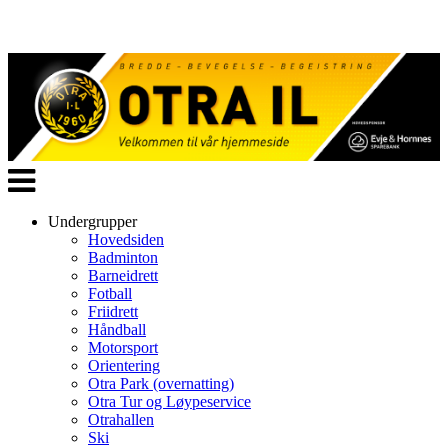
Veksle
navigasjon
Undergrupper
Hovedsiden
Badminton
Barneidrett
Fotball
Friidrett
Håndball
Motorsport
Orientering
Otra Park (overnatting)
Otra Tur og Løypeservice
Otrahallen
Ski