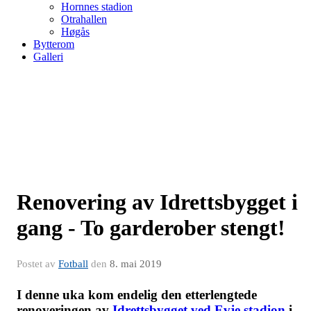
Hornnes stadion
Otrahallen
Høgås
Bytterom
Galleri
Renovering av Idrettsbygget i
gang - To garderober stengt!
Postet av
Fotball
den
8. mai 2019
I denne uka kom endelig den etterlengtede
renoveringen av
Idrettsbygget ved Evje stadion
i