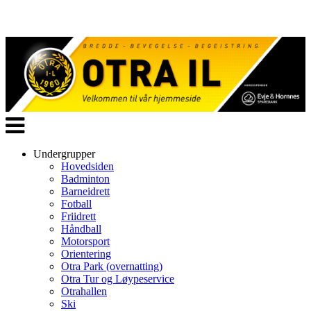
Veksle
navigasjon
Undergrupper
Hovedsiden
Badminton
Barneidrett
Fotball
Friidrett
Håndball
Motorsport
Orientering
Otra Park (overnatting)
Otra Tur og Løypeservice
Otrahallen
Ski