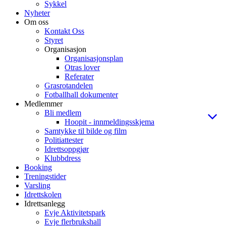
Sykkel
Nyheter
Om oss
Kontakt Oss
Styret
Organisasjon
Organisasjonsplan
Otras lover
Referater
Grasrotandelen
Fotballhall dokumenter
Medlemmer
Bli medlem
Hoopit - innmeldingsskjema
Samtykke til bilde og film
Politiattester
Idrettsoppgjør
Klubbdress
Booking
Treningstider
Varsling
Idrettskolen
Idrettsanlegg
Evje Aktivitetspark
Evje flerbrukshall