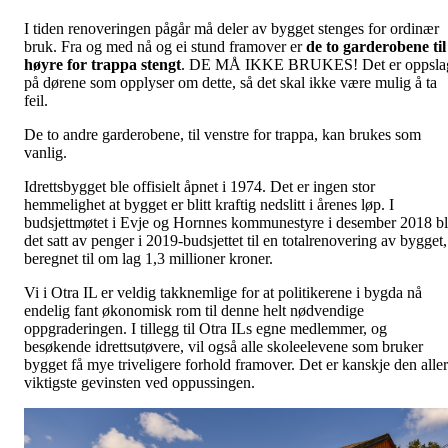
I tiden renoveringen pågår må deler av bygget stenges for ordinær
bruk. Fra og med nå og ei stund framover er
de to garderobene til
høyre for trappa stengt
. DE MÅ IKKE BRUKES! Det er oppsla
på dørene som opplyser om dette, så det skal ikke være mulig å ta
feil.
De to andre garderobene, til venstre for trappa, kan brukes som
vanlig.
Idrettsbygget ble offisielt åpnet i 1974. Det er ingen stor
hemmelighet at bygget er blitt kraftig nedslitt i årenes løp. I
budsjettmøtet i Evje og Hornnes kommunestyre i desember 2018 b
det satt av penger i 2019-budsjettet til en totalrenovering av bygget,
beregnet til om lag 1,3 millioner kroner.
Vi i Otra IL er veldig takknemlige for at politikerene i bygda nå
endelig fant økonomisk rom til denne helt nødvendige
oppgraderingen. I tillegg til Otra ILs egne medlemmer, og
besøkende idrettsutøvere, vil også alle skoleelevene som bruker
bygget få mye triveligere forhold framover. Det er kanskje den aller
viktigste gevinsten ved oppussingen.