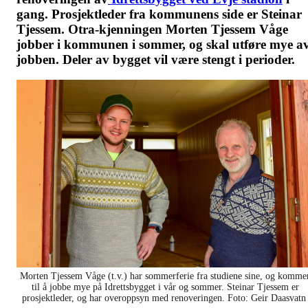
gang. Prosjektleder fra kommunens side er Steinar
Tjessem. Otra-kjenningen Morten Tjessem Våge
jobber i kommunen i sommer, og skal utføre mye a
jobben. Deler av bygget vil være stengt i perioder.
Morten Tjessem Våge (t.v.) har sommerferie fra studiene sine, og komme
til å jobbe mye på Idrettsbygget i vår og sommer. Steinar Tjessem er
prosjektleder, og har overoppsyn med renoveringen. Foto: Geir Daasvat