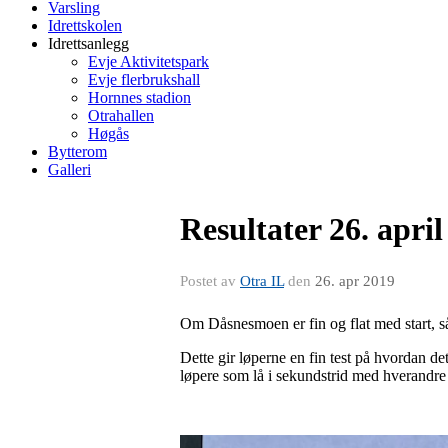
Varsling
Idrettskolen
Idrettsanlegg
Evje Aktivitetspark
Evje flerbrukshall
Hornnes stadion
Otrahallen
Høgås
Bytterom
Galleri
Resultater 26. april
Postet av
Otra IL
den
26. apr 2019
Om Dåsnesmoen er fin og flat med start, så
Dette gir løperne en fin test på hvordan d
løpere som lå i sekundstrid med hverandre