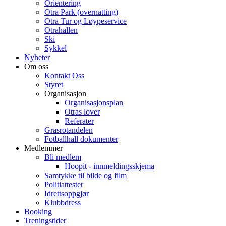
Orientering
Otra Park (overnatting)
Otra Tur og Løypeservice
Otrahallen
Ski
Sykkel
Nyheter
Om oss
Kontakt Oss
Styret
Organisasjon
Organisasjonsplan
Otras lover
Referater
Grasrotandelen
Fotballhall dokumenter
Medlemmer
Bli medlem
Hoopit - innmeldingsskjema
Samtykke til bilde og film
Politiattester
Idrettsoppgjør
Klubbdress
Booking
Treningstider