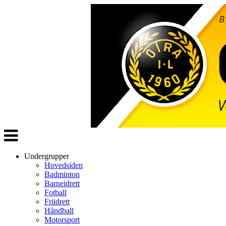
Veksle
navigasjon
Undergrupper
Hovedsiden
Badminton
Barneidrett
Fotball
Friidrett
Håndball
Motorsport