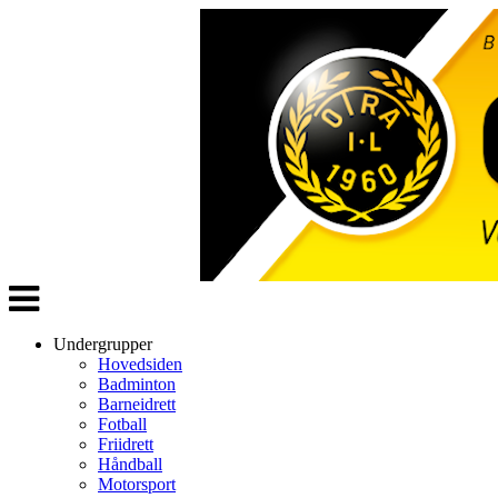
Veksle
navigasjon
Undergrupper
Hovedsiden
Badminton
Barneidrett
Fotball
Friidrett
Håndball
Motorsport