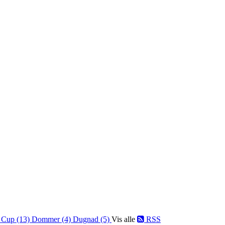
)
Cup (13)
Dommer (4)
Dugnad (5)
Vis alle
RSS