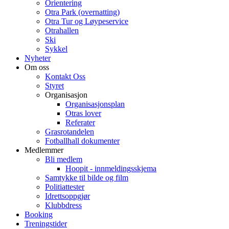
Orientering
Otra Park (overnatting)
Otra Tur og Løypeservice
Otrahallen
Ski
Sykkel
Nyheter
Om oss
Kontakt Oss
Styret
Organisasjon
Organisasjonsplan
Otras lover
Referater
Grasrotandelen
Fotballhall dokumenter
Medlemmer
Bli medlem
Hoopit - innmeldingsskjema
Samtykke til bilde og film
Politiattester
Idrettsoppgjør
Klubbdress
Booking
Treningstider