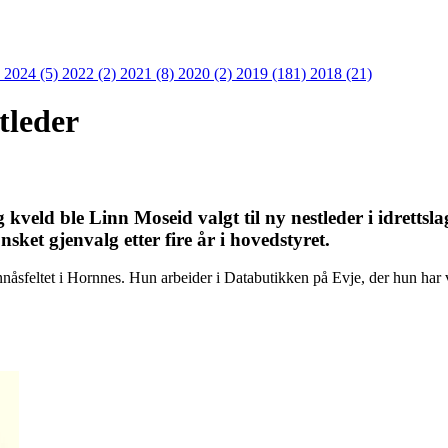
)
2024 (5)
2022 (2)
2021 (8)
2020 (2)
2019 (181)
2018 (21)
tleder
kveld ble Linn Moseid valgt til ny nestleder i idrettsla
ket gjenvalg etter fire år i hovedstyret.
nåsfeltet i Hornnes. Hun arbeider i Databutikken på Evje, der hun har 