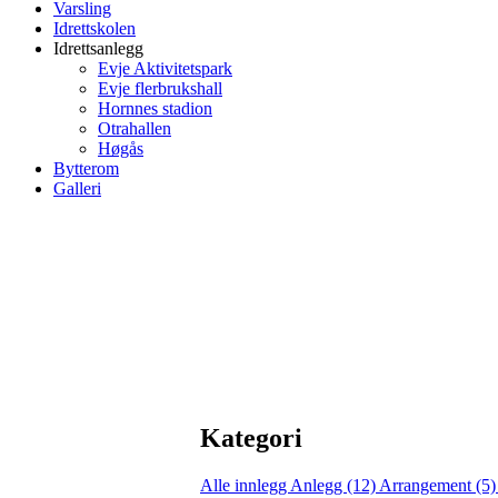
Varsling
Idrettskolen
Idrettsanlegg
Evje Aktivitetspark
Evje flerbrukshall
Hornnes stadion
Otrahallen
Høgås
Bytterom
Galleri
Kategori
Alle innlegg
Anlegg (12)
Arrangement (5