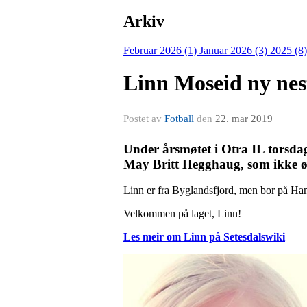
Arkiv
Februar 2026 (1)
Januar 2026 (3)
2025 (8
Linn Moseid ny nes
Postet av
Fotball
den
22. mar 2019
Under årsmøtet i Otra IL torsdag 
May Britt Hegghaug, som ikke øns
Linn er fra Byglandsfjord, men bor på Han
Velkommen på laget, Linn!
Les meir om Linn på Setesdalswiki