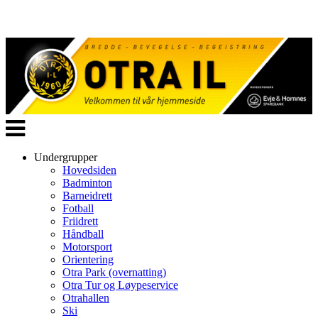
Veksle
navigasjon
Undergrupper
Hovedsiden
Badminton
Barneidrett
Fotball
Friidrett
Håndball
Motorsport
Orientering
Otra Park (overnatting)
Otra Tur og Løypeservice
Otrahallen
Ski