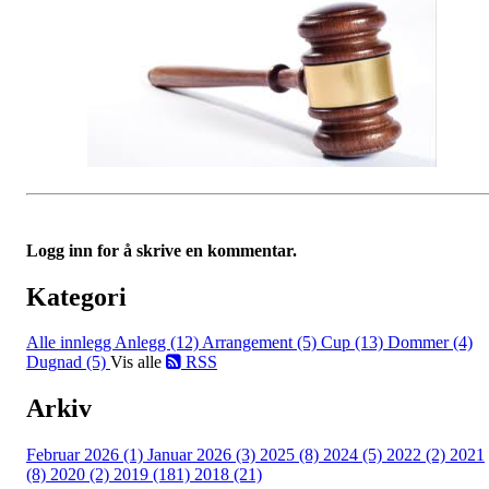
Logg inn for å skrive en kommentar.
Kategori
Alle innlegg
Anlegg (12)
Arrangement (5)
Cup (13)
Dommer (4)
Dugnad (5)
Vis alle
RSS
Arkiv
Februar 2026 (1)
Januar 2026 (3)
2025 (8)
2024 (5)
2022 (2)
2021
(8)
2020 (2)
2019 (181)
2018 (21)