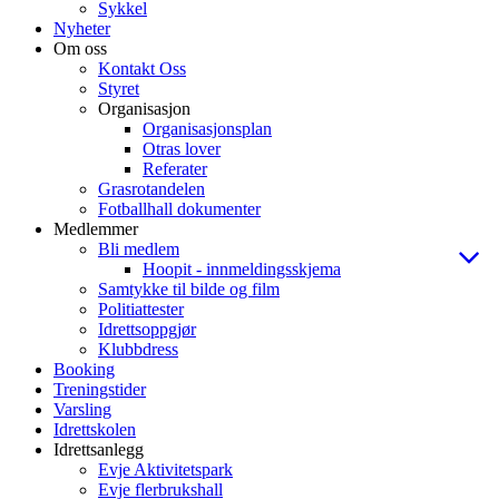
Sykkel
Nyheter
Om oss
Kontakt Oss
Styret
Organisasjon
Organisasjonsplan
Otras lover
Referater
Grasrotandelen
Fotballhall dokumenter
Medlemmer
Bli medlem
Hoopit - innmeldingsskjema
Samtykke til bilde og film
Politiattester
Idrettsoppgjør
Klubbdress
Booking
Treningstider
Varsling
Idrettskolen
Idrettsanlegg
Evje Aktivitetspark
Evje flerbrukshall