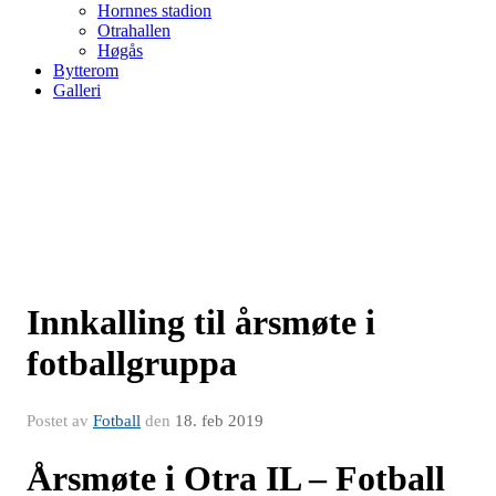
Hornnes stadion
Otrahallen
Høgås
Bytterom
Galleri
Innkalling til årsmøte i
fotballgruppa
Postet av
Fotball
den
18. feb 2019
Årsmøte i Otra IL – Fotball