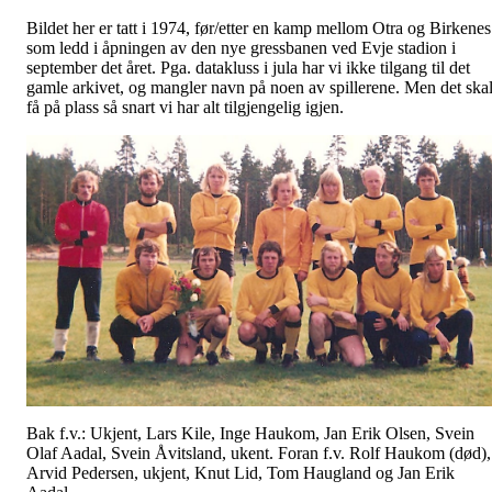
Bildet her er tatt i 1974, før/etter en kamp mellom Otra og Birkenes
som ledd i åpningen av den nye gressbanen ved Evje stadion i
september det året. Pga. datakluss i jula har vi ikke tilgang til det
gamle arkivet, og mangler navn på noen av spillerene. Men det ska
få på plass så snart vi har alt tilgjengelig igjen.
Bak f.v.: Ukjent, Lars Kile, Inge Haukom, Jan Erik Olsen, Svein
Olaf Aadal, Svein Åvitsland, ukent. Foran f.v. Rolf Haukom (død),
Arvid Pedersen, ukjent, Knut Lid, Tom Haugland og Jan Erik