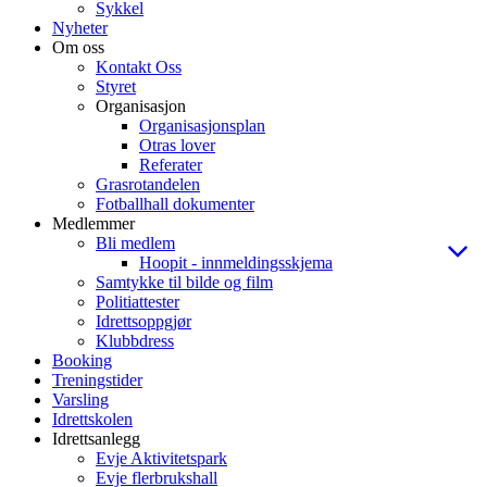
Sykkel
Nyheter
Om oss
Kontakt Oss
Styret
Organisasjon
Organisasjonsplan
Otras lover
Referater
Grasrotandelen
Fotballhall dokumenter
Medlemmer
Bli medlem
Hoopit - innmeldingsskjema
Samtykke til bilde og film
Politiattester
Idrettsoppgjør
Klubbdress
Booking
Treningstider
Varsling
Idrettskolen
Idrettsanlegg
Evje Aktivitetspark
Evje flerbrukshall