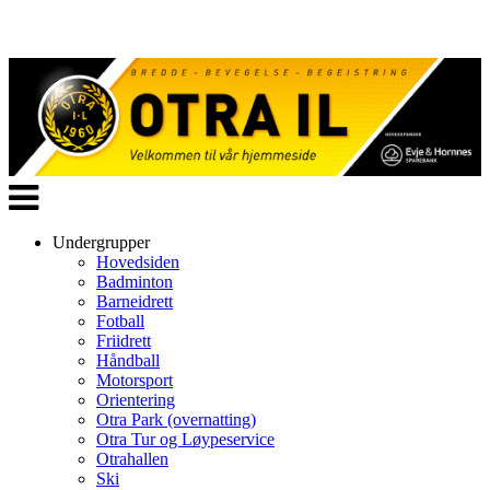
Veksle
navigasjon
Undergrupper
Hovedsiden
Badminton
Barneidrett
Fotball
Friidrett
Håndball
Motorsport
Orientering
Otra Park (overnatting)
Otra Tur og Løypeservice
Otrahallen
Ski