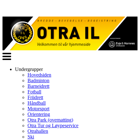
Veksle
navigasjon
Undergrupper
Hovedsiden
Badminton
Barneidrett
Fotball
Friidrett
Håndball
Motorsport
Orientering
Otra Park (overnatting)
Otra Tur og Løypeservice
Otrahallen
Ski