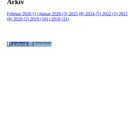
Arkiv
Februar 2026 (1)
Januar 2026 (3)
2025 (8)
2024 (5)
2022 (2)
2021
(8)
2020 (2)
2019 (181)
2018 (21)
Følg oss på:
Facebook
Instagram
© Otra IL