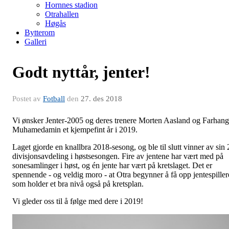
Hornnes stadion
Otrahallen
Høgås
Bytterom
Galleri
Godt nyttår, jenter!
Postet av
Fotball
den
27. des 2018
Vi ønsker Jenter-2005 og deres trenere Morten Aasland og Farhang
Muhamedamin et kjempefint år i 2019.
Laget gjorde en knallbra 2018-sesong, og ble til slutt vinner av sin 
divisjonsavdeling i høstsesongen. Fire av jentene har vært med på
sonesamlinger i høst, og én jente har vært på kretslaget. Det er
spennende - og veldig moro - at Otra begynner å få opp jentespiller
som holder et bra nivå også på kretsplan.
Vi gleder oss til å følge med dere i 2019!