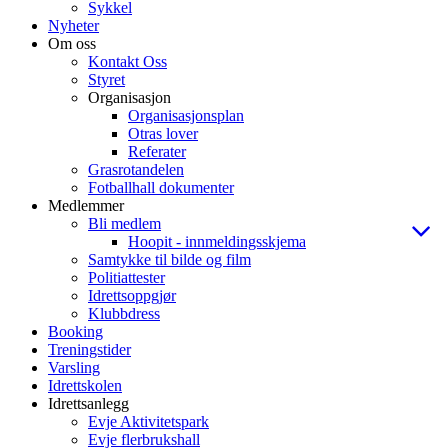
Sykkel
Nyheter
Om oss
Kontakt Oss
Styret
Organisasjon
Organisasjonsplan
Otras lover
Referater
Grasrotandelen
Fotballhall dokumenter
Medlemmer
Bli medlem
Hoopit - innmeldingsskjema
Samtykke til bilde og film
Politiattester
Idrettsoppgjør
Klubbdress
Booking
Treningstider
Varsling
Idrettskolen
Idrettsanlegg
Evje Aktivitetspark
Evje flerbrukshall