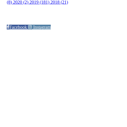
(8)
2020 (2)
2019 (181)
2018 (21)
Følg oss på:
Facebook
Instagram
© Otra IL