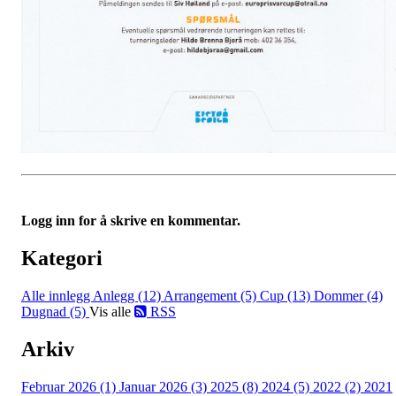
Logg inn for å skrive en kommentar.
Kategori
Alle innlegg
Anlegg (12)
Arrangement (5)
Cup (13)
Dommer (4)
Dugnad (5)
Vis alle
RSS
Arkiv
Februar 2026 (1)
Januar 2026 (3)
2025 (8)
2024 (5)
2022 (2)
2021