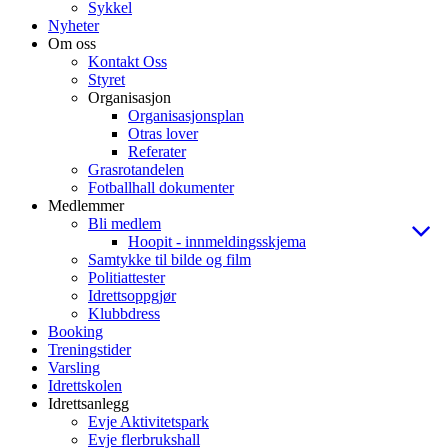
Sykkel
Nyheter
Om oss
Kontakt Oss
Styret
Organisasjon
Organisasjonsplan
Otras lover
Referater
Grasrotandelen
Fotballhall dokumenter
Medlemmer
Bli medlem
Hoopit - innmeldingsskjema
Samtykke til bilde og film
Politiattester
Idrettsoppgjør
Klubbdress
Booking
Treningstider
Varsling
Idrettskolen
Idrettsanlegg
Evje Aktivitetspark
Evje flerbrukshall