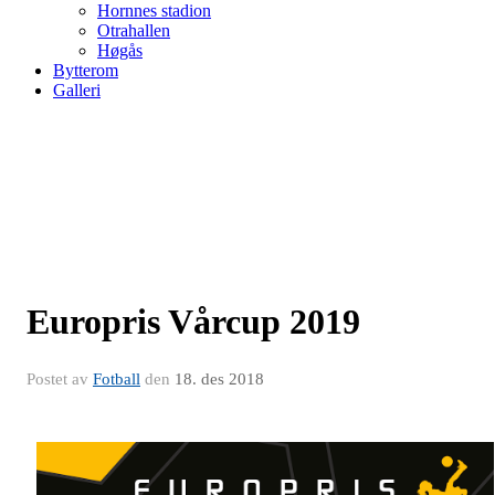
Hornnes stadion
Otrahallen
Høgås
Bytterom
Galleri
Europris Vårcup 2019
Postet av
Fotball
den
18. des 2018