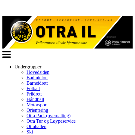
Veksle
navigasjon
Undergrupper
Hovedsiden
Badminton
Barneidrett
Fotball
Friidrett
Håndball
Motorsport
Orientering
Otra Park (overnatting)
Otra Tur og Løypeservice
Otrahallen
Ski