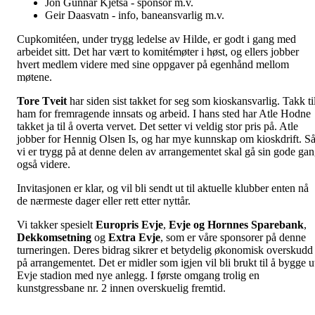
Jon Gunnar Kjetså - sponsor m.v.
Geir Daasvatn - info, baneansvarlig m.v.
Cupkomitéen, under trygg ledelse av Hilde, er godt i gang med
arbeidet sitt. Det har vært to komitémøter i høst, og ellers jobber
hvert medlem videre med sine oppgaver på egenhånd mellom
møtene.
Tore Tveit
har siden sist takket for seg som kioskansvarlig. Takk ti
ham for fremragende innsats og arbeid. I hans sted har Atle Hodne
takket ja til å overta vervet. Det setter vi veldig stor pris på. Atle
jobber for Hennig Olsen Is, og har mye kunnskap om kioskdrift. S
vi er trygg på at denne delen av arrangementet skal gå sin gode ga
også videre.
Invitasjonen er klar, og vil bli sendt ut til aktuelle klubber enten nå
de nærmeste dager eller rett etter nyttår.
Vi takker spesielt
Europris Evje
,
Evje og Hornnes Sparebank
,
Dekkomsetning
og
Extra Evje
, som er våre sponsorer på denne
turneringen. Deres bidrag sikrer et betydelig økonomisk overskudd
på arrangementet. Det er midler som igjen vil bli brukt til å bygge u
Evje stadion med nye anlegg. I første omgang trolig en
kunstgressbane nr. 2 innen overskuelig fremtid.