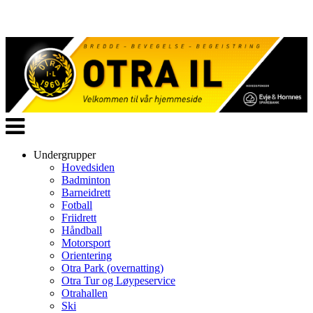
Veksle
navigasjon
Undergrupper
Hovedsiden
Badminton
Barneidrett
Fotball
Friidrett
Håndball
Motorsport
Orientering
Otra Park (overnatting)
Otra Tur og Løypeservice
Otrahallen
Ski