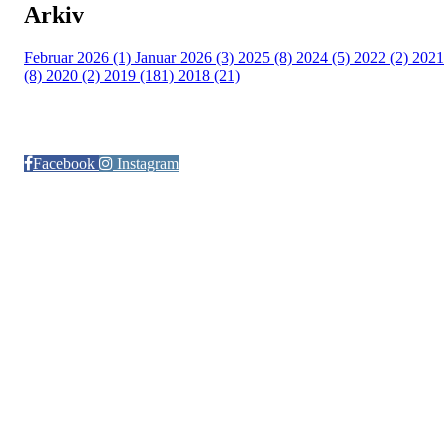
Arkiv
Februar 2026 (1)
Januar 2026 (3)
2025 (8)
2024 (5)
2022 (2)
2021
(8)
2020 (2)
2019 (181)
2018 (21)
Følg oss på:
Facebook
Instagram
© Otra IL