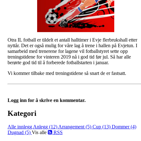
Otra IL fotball er tildelt et antall halltimer i Evje flerbrukshall etter
nyttår. Det er også mulig for våre lag å trene i hallen på Evjetun. I
samarbeid med trenerene for lagene vil fotballstyret sette opp
treningstidene for vinteren 2019 nå i god tid før jul. Så har alle
berørte god tid til å forberede fotballstarten i januar.
Vi kommer tilbake med treningstidene så snart de er fastsatt.
Logg inn for å skrive en kommentar.
Kategori
Alle innlegg
Anlegg (12)
Arrangement (5)
Cup (13)
Dommer (4)
Dugnad (5)
Vis alle
RSS