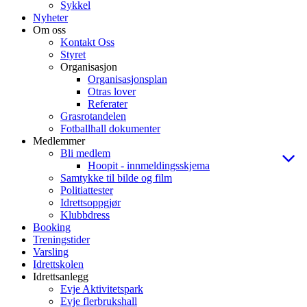
Sykkel
Nyheter
Om oss
Kontakt Oss
Styret
Organisasjon
Organisasjonsplan
Otras lover
Referater
Grasrotandelen
Fotballhall dokumenter
Medlemmer
Bli medlem
Hoopit - innmeldingsskjema
Samtykke til bilde og film
Politiattester
Idrettsoppgjør
Klubbdress
Booking
Treningstider
Varsling
Idrettskolen
Idrettsanlegg
Evje Aktivitetspark
Evje flerbrukshall