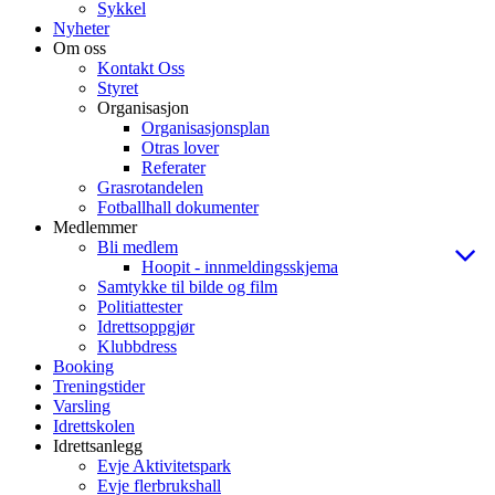
Sykkel
Nyheter
Om oss
Kontakt Oss
Styret
Organisasjon
Organisasjonsplan
Otras lover
Referater
Grasrotandelen
Fotballhall dokumenter
Medlemmer
Bli medlem
Hoopit - innmeldingsskjema
Samtykke til bilde og film
Politiattester
Idrettsoppgjør
Klubbdress
Booking
Treningstider
Varsling
Idrettskolen
Idrettsanlegg
Evje Aktivitetspark
Evje flerbrukshall