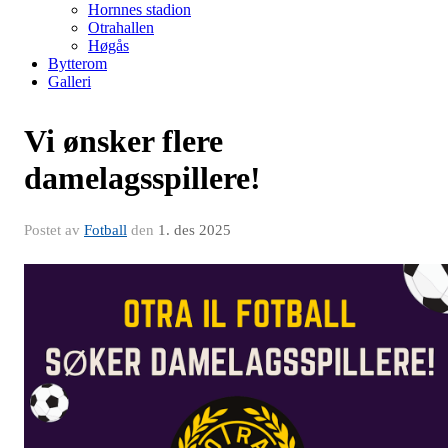
Hornnes stadion
Otrahallen
Høgås
Bytterom
Galleri
Vi ønsker flere
damelagsspillere!
Postet av
Fotball
den
1. des 2025