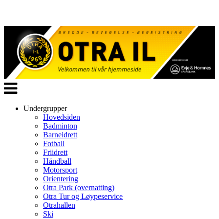
Veksle
navigasjon
Undergrupper
Hovedsiden
Badminton
Barneidrett
Fotball
Friidrett
Håndball
Motorsport
Orientering
Otra Park (overnatting)
Otra Tur og Løypeservice
Otrahallen
Ski