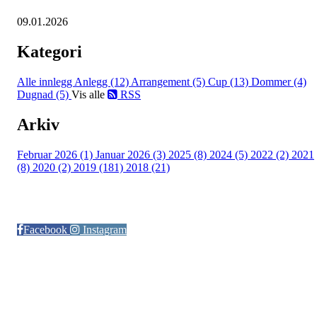
09.01.2026
Kategori
Alle innlegg
Anlegg (12)
Arrangement (5)
Cup (13)
Dommer (4)
Dugnad (5)
Vis alle
RSS
Arkiv
Februar 2026 (1)
Januar 2026 (3)
2025 (8)
2024 (5)
2022 (2)
2021
(8)
2020 (2)
2019 (181)
2018 (21)
Følg oss på:
Facebook
Instagram
© Otra IL