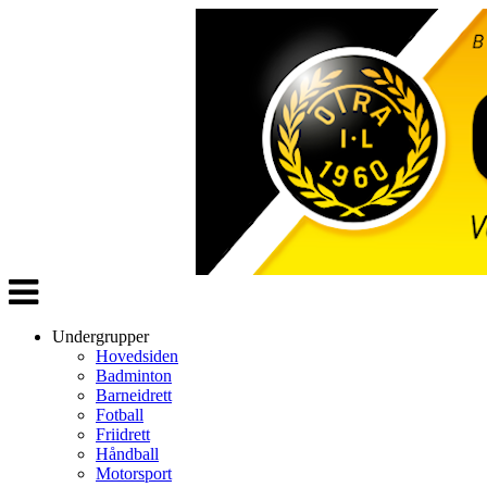
Veksle
navigasjon
Undergrupper
Hovedsiden
Badminton
Barneidrett
Fotball
Friidrett
Håndball
Motorsport