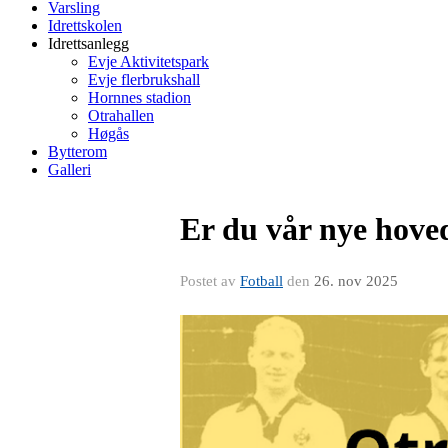
Varsling
Idrettskolen
Idrettsanlegg
Evje Aktivitetspark
Evje flerbrukshall
Hornnes stadion
Otrahallen
Høgås
Bytterom
Galleri
Er du vår nye hoved
Postet av
Fotball
den
26. nov 2025