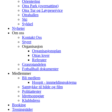
Orientering
Otra Park (overnatting)
Otra Tur og Løypeservice
Otrahallen
Ski
Sykkel
Nyheter
Om oss
Kontakt Oss
Styret
Organisasjon
Organisasjonsplan
Otras lover
Referater
Grasrotandelen
Fotballhall dokumenter
Medlemmer
Bli medlem
Hoopit - innmeldingsskjema
Samtykke til bilde og film
Politiattester
Idrettsoppgjør
Klubbdress
Booking
Treningstider