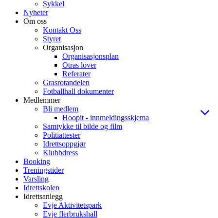
Sykkel
Nyheter
Om oss
Kontakt Oss
Styret
Organisasjon
Organisasjonsplan
Otras lover
Referater
Grasrotandelen
Fotballhall dokumenter
Medlemmer
Bli medlem
Hoopit - innmeldingsskjema
Samtykke til bilde og film
Politiattester
Idrettsoppgjør
Klubbdress
Booking
Treningstider
Varsling
Idrettskolen
Idrettsanlegg
Evje Aktivitetspark
Evje flerbrukshall