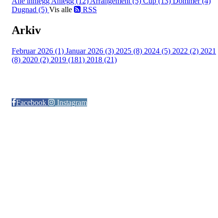
Alle innlegg
Anlegg (12)
Arrangement (5)
Cup (13)
Dommer (4)
Dugnad (5)
Vis alle
RSS
Arkiv
Februar 2026 (1)
Januar 2026 (3)
2025 (8)
2024 (5)
2022 (2)
2021
(8)
2020 (2)
2019 (181)
2018 (21)
Følg oss på:
Facebook
Instagram
© Otra IL