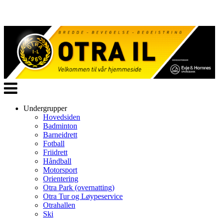
Veksle
navigasjon
Undergrupper
Hovedsiden
Badminton
Barneidrett
Fotball
Friidrett
Håndball
Motorsport
Orientering
Otra Park (overnatting)
Otra Tur og Løypeservice
Otrahallen
Ski