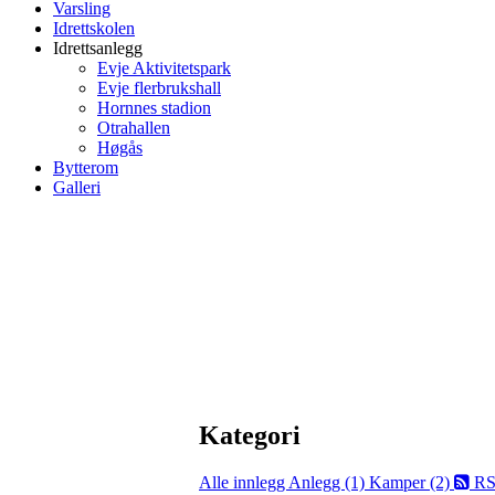
Varsling
Idrettskolen
Idrettsanlegg
Evje Aktivitetspark
Evje flerbrukshall
Hornnes stadion
Otrahallen
Høgås
Bytterom
Galleri
Kategori
Alle innlegg
Anlegg (1)
Kamper (2)
RS