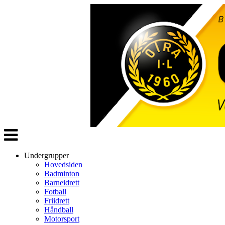
Veksle
navigasjon
Undergrupper
Hovedsiden
Badminton
Barneidrett
Fotball
Friidrett
Håndball
Motorsport