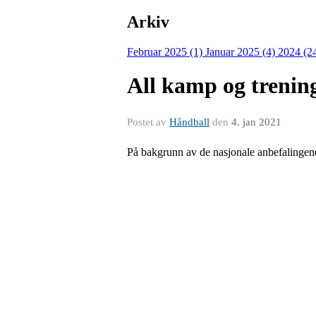
Arkiv
Februar 2025 (1)
Januar 2025 (4)
2024 (2
All kamp og trenin
Postet av
Håndball
den
4. jan 2021
På bakgrunn av de nasjonale anbefalingene 