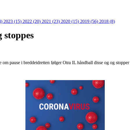
4)
2023 (15)
2022 (20)
2021 (23)
2020 (15)
2019 (56)
2018 (8)
g stoppes
om pause i breddeidretten følger Otra IL håndball disse og og stopper a