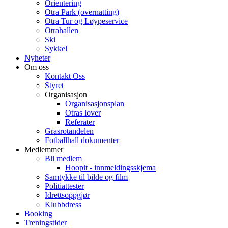
Orientering
Otra Park (overnatting)
Otra Tur og Løypeservice
Otrahallen
Ski
Sykkel
Nyheter
Om oss
Kontakt Oss
Styret
Organisasjon
Organisasjonsplan
Otras lover
Referater
Grasrotandelen
Fotballhall dokumenter
Medlemmer
Bli medlem
Hoopit - innmeldingsskjema
Samtykke til bilde og film
Politiattester
Idrettsoppgjør
Klubbdress
Booking
Treningstider