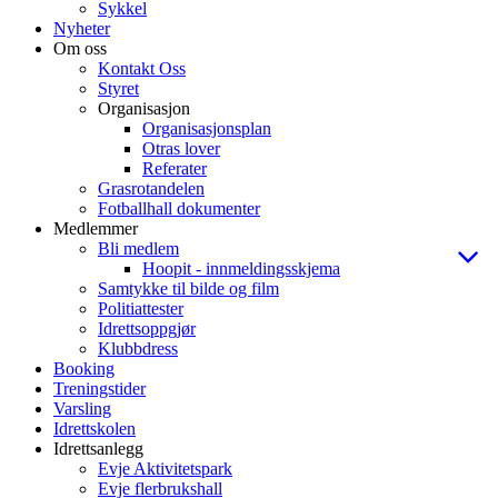
Sykkel
Nyheter
Om oss
Kontakt Oss
Styret
Organisasjon
Organisasjonsplan
Otras lover
Referater
Grasrotandelen
Fotballhall dokumenter
Medlemmer
Bli medlem
Hoopit - innmeldingsskjema
Samtykke til bilde og film
Politiattester
Idrettsoppgjør
Klubbdress
Booking
Treningstider
Varsling
Idrettskolen
Idrettsanlegg
Evje Aktivitetspark
Evje flerbrukshall