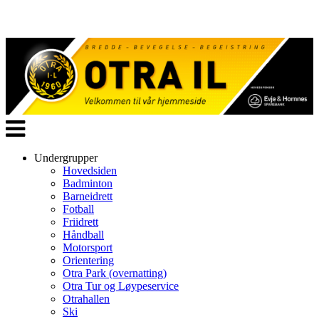
Veksle
navigasjon
Undergrupper
Hovedsiden
Badminton
Barneidrett
Fotball
Friidrett
Håndball
Motorsport
Orientering
Otra Park (overnatting)
Otra Tur og Løypeservice
Otrahallen
Ski