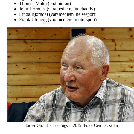
Thomas Malm (badminton)
John Hornnes (varamedlem, innebandy)
Linda Bjørndal (varamedlem, helsesport)
Frank Uleberg (varamedlem, motorsport)
Jan er Otra ILs leder også i 2019. Foto: Geir Daasvatn