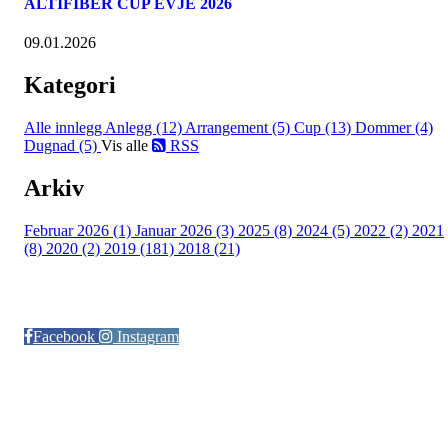
ALTIFIBER CUP EVJE 2026
09.01.2026
Kategori
Alle innlegg
Anlegg (12)
Arrangement (5)
Cup (13)
Dommer (4)
Dugnad (5)
Vis alle
RSS
Arkiv
Februar 2026 (1)
Januar 2026 (3)
2025 (8)
2024 (5)
2022 (2)
2021
(8)
2020 (2)
2019 (181)
2018 (21)
Følg oss på:
Facebook
Instagram
© Otra IL