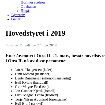
Hornnes stadion
Otrahallen
Høgås
Bytterom
Galleri
Hovedstyret i 2019
Postet av
Fotball
den
27. mar 2019
Etter årsmøtet i Otra IL 21. mars, består hovedstyre
i Otra IL nå av disse personene:
Jan A. Haagensen (leder)
Linn Moseid (nestleder)
Bente Rasmussen (økonomiansvarlig)
Egil Kvitne (håndball)
Geir Magne Feed (ski)
Jon Gunnar Kjetså (fotball)
Olav Magne Tveitå (friidrett)
Terje Nilsen Abusland (orientering)
Egil Bjorå (sykkel)