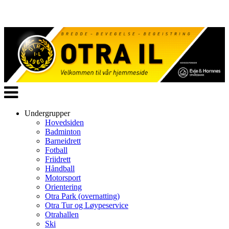
Veksle
navigasjon
Undergrupper
Hovedsiden
Badminton
Barneidrett
Fotball
Friidrett
Håndball
Motorsport
Orientering
Otra Park (overnatting)
Otra Tur og Løypeservice
Otrahallen
Ski