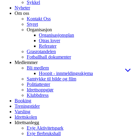
Sykkel
Nyheter
Om oss
Kontakt Oss
Styret
Organisasjon
Organisasjonsplan
Otras lover
Referater
Grasrotandelen
Fotballhall dokumenter
Medlemmer
Bli medlem
Hoopit - innmeldingsskjema
Samtykke til bilde og film
Politiattester
Idrettsoppgjør
Klubbdress
Booking
Treningstider
Varsling
Idrettskolen
Idrettsanlegg
Evje Aktivitetspark
Evje flerbrukshall