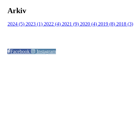
Arkiv
2024 (5)
2023 (1)
2022 (4)
2021 (9)
2020 (4)
2019 (8)
2018 (3)
Følg oss på:
Facebook
Instagram
© Otra IL