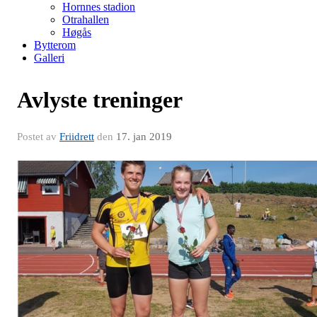
Hornnes stadion
Otrahallen
Høgås
Bytterom
Galleri
Avlyste treninger
Postet av
Friidrett
den
17. jan 2019