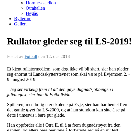
Hornnes stadion
Otrahallen
Høgås
Bytterom
Galleri
Rullator gleder seg til LS-2019
Postet av
Fotball
den
12. des 2018
Et kjent rullatormedlem, som dog ikke vil bli sitert, sier han gleder
seg enormt til Landsskytterstevnet som skal være på Evjemoen 2. -
9. august 2019.
- Jeg ser virkelig frem til all den gøye dugnadsjobbingen i
juli/august, sier han til Fotballsida.
Spilleren, med bolig nær skolene på Evje, sier han har hentet frem
det gamle tøyet fra LS-2009, og at han stundom kan sitte å se på
dette i timesvis i bare pur glede.
Han oppforder alle i Otra IL til å ta frem dugnadstøyet fra den
gangen, og ellers bare begynne å forberede seg på en ny fest!