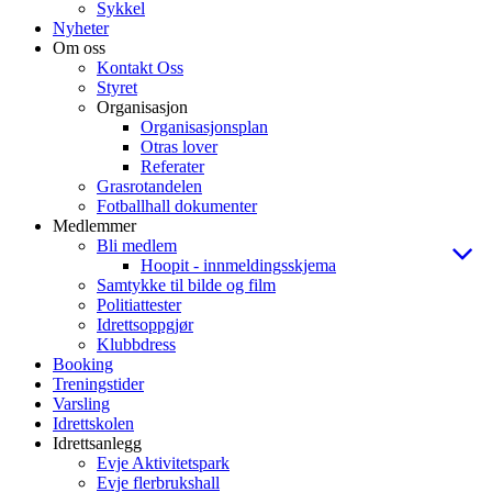
Sykkel
Nyheter
Om oss
Kontakt Oss
Styret
Organisasjon
Organisasjonsplan
Otras lover
Referater
Grasrotandelen
Fotballhall dokumenter
Medlemmer
Bli medlem
Hoopit - innmeldingsskjema
Samtykke til bilde og film
Politiattester
Idrettsoppgjør
Klubbdress
Booking
Treningstider
Varsling
Idrettskolen
Idrettsanlegg
Evje Aktivitetspark
Evje flerbrukshall