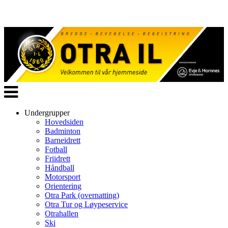
Veksle
navigasjon
Undergrupper
Hovedsiden
Badminton
Barneidrett
Fotball
Friidrett
Håndball
Motorsport
Orientering
Otra Park (overnatting)
Otra Tur og Løypeservice
Otrahallen
Ski