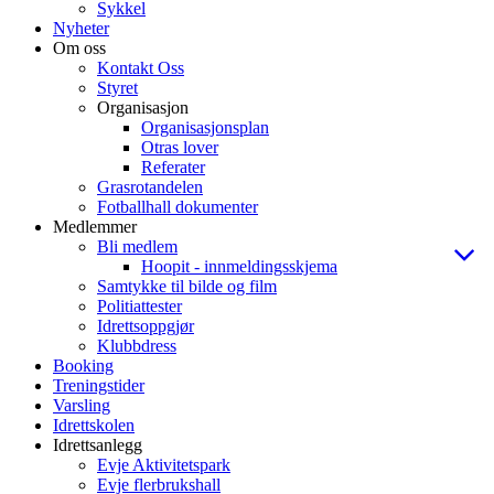
Sykkel
Nyheter
Om oss
Kontakt Oss
Styret
Organisasjon
Organisasjonsplan
Otras lover
Referater
Grasrotandelen
Fotballhall dokumenter
Medlemmer
Bli medlem
Hoopit - innmeldingsskjema
Samtykke til bilde og film
Politiattester
Idrettsoppgjør
Klubbdress
Booking
Treningstider
Varsling
Idrettskolen
Idrettsanlegg
Evje Aktivitetspark
Evje flerbrukshall