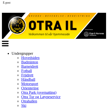
E-post
Veksle
navigasjon
Undergrupper
Hovedsiden
Badminton
Barneidrett
Fotball
Friidrett
Håndball
Motorsport
Orientering
Otra Park (overnatting)
Otra Tur og Løypeservice
Otrahallen
Ski