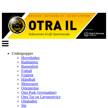
Veksle
navigasjon
Undergrupper
Hovedsiden
Badminton
Barneidrett
Fotball
Friidrett
Håndball
Motorsport
Orientering
Otra Park (overnatting)
Otra Tur og Løypeservice
Otrahallen
Ski