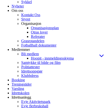
Sykkel
Nyheter
Om oss
Kontakt Oss
Styret
Organisasjon
Organisasjonsplan
Otras lover
Referater
Grasrotandelen
Fotballhall dokumenter
Medlemmer
Bli medlem
Hoopit - innmeldingsskjema
Samtykke til bilde og film
Politiattester
Idrettsoppgjør
Klubbdress
Booking
Treningstider
Varsling
Idrettskolen
Idrettsanlegg
Evje Aktivitetspark
Evje flerbrukshall