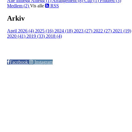
Alle innlegg
Anlegg (1)
Arrangement (8)
Cup (1)
Friidrett (3)
Medlem (2)
Vis alle
RSS
Arkiv
April 2026 (4)
2025 (16)
2024 (18)
2023 (27)
2022 (27)
2021 (19)
2020 (41)
2019 (33)
2018 (4)
Følg oss på:
Facebook
Instagram
© Otra IL