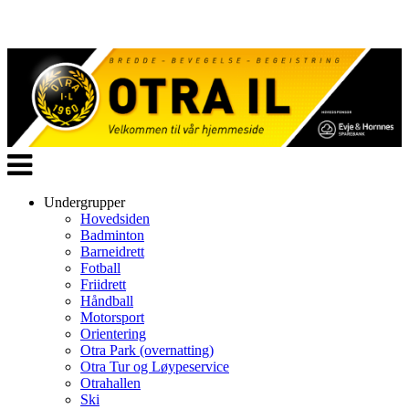
Veksle
navigasjon
Undergrupper
Hovedsiden
Badminton
Barneidrett
Fotball
Friidrett
Håndball
Motorsport
Orientering
Otra Park (overnatting)
Otra Tur og Løypeservice
Otrahallen
Ski