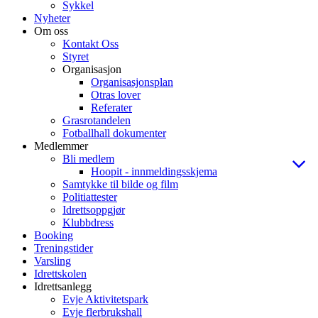
Sykkel
Nyheter
Om oss
Kontakt Oss
Styret
Organisasjon
Organisasjonsplan
Otras lover
Referater
Grasrotandelen
Fotballhall dokumenter
Medlemmer
Bli medlem
Hoopit - innmeldingsskjema
Samtykke til bilde og film
Politiattester
Idrettsoppgjør
Klubbdress
Booking
Treningstider
Varsling
Idrettskolen
Idrettsanlegg
Evje Aktivitetspark
Evje flerbrukshall