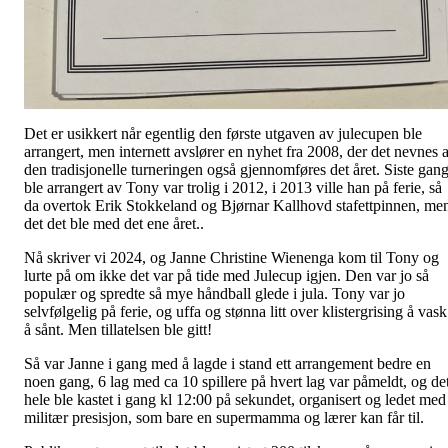
Det er usikkert når egentlig den første utgaven av julecupen ble
arrangert, men internett avslører en nyhet fra 2008, der det nevnes a
den tradisjonelle turneringen også gjennomføres det året. Siste gan
ble arrangert av Tony var trolig i 2012, i 2013 ville han på ferie, så
da overtok Erik Stokkeland og Bjørnar Kallhovd stafettpinnen, me
det det ble med det ene året..
Nå skriver vi 2024, og Janne Christine Wienenga kom til Tony og
lurte på om ikke det var på tide med Julecup igjen. Den var jo så
populær og spredte så mye håndball glede i jula. Tony var jo
selvfølgelig på ferie, og uffa og stønna litt over klistergrising å vask
å sånt. Men tillatelsen ble gitt!
Så var Janne i gang med å lagde i stand ett arrangement bedre en
noen gang, 6 lag med ca 10 spillere på hvert lag var påmeldt, og de
hele ble kastet i gang kl 12:00 på sekundet, organisert og ledet med
militær presisjon, som bare en supermamma og lærer kan får til.