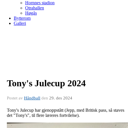
Hornnes stadion
Otrahallen
Høgås
Bytterom
Galleri
Tony's Julecup 2024
Postet av
Håndball
den
29. des 2024
Tony's Julecup har gjenoppstått (Jepp, med Britisk pass, så staves
det "Tony's", til flere læreres fortvilelse).