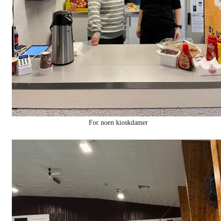
For noen kioskdamer