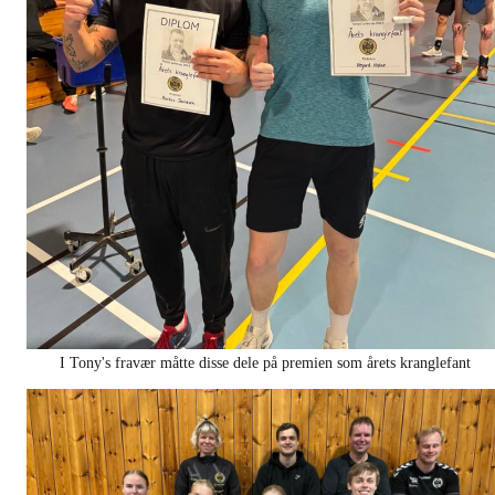
I Tony's fravær måtte disse dele på premien som årets kranglefant